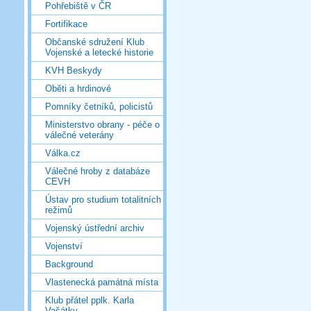
Pohřebiště v ČR
Fortifikace
Občanské sdružení Klub
Vojenské a letecké historie
KVH Beskydy
Oběti a hrdinové
Pomníky četníků, policistů
Ministerstvo obrany - péče o
válečné veterány
Válka.cz
Válečné hroby z databáze
CEVH
Ústav pro studium totalitních
režimů
Vojenský ústřední archiv
Vojenství
Background
Vlastenecká památná místa
Klub přátel pplk. Karla
Vašátky