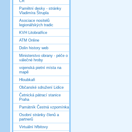
ČR
Pamětní desky - stránky
Vladimíra Štrupla
Asociace nositelů
legionářských tradic
KVH Litobratřice
ATM Online
Dolin history web
Ministerstvo obrany - péče o
válečné hroby
vojenská pietní místa na
mapě
Hloubkaři
Občanské sdružení Lidice
Četnická pátrací stanice
Praha
Památník Čestná vzpomínka
Osobní stránky členů a
partnerů
Virtuální hřbitovy