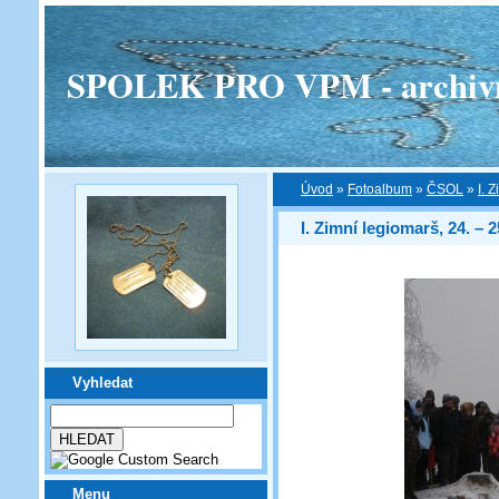
SPOLEK PRO VPM - archivní v
Úvod
»
Fotoalbum
»
ČSOL
»
I. 
I. Zimní legiomarš, 24. – 2
Vyhledat
Menu