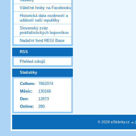
Válečné hroby na Facebooku
Historická data osobností a
událostí naší republiky
Slovenský zväz
protifašistických bojovníkov
Nadační fond REGI Base
RSS
Přehled zdrojů
Statistiky
Celkem:
7862074
Měsíc:
130166
Den:
12873
Online:
280
© 2026 eStránky.cz