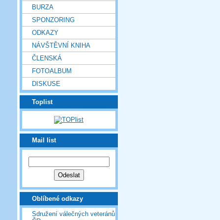
BURZA
SPONZORING
ODKAZY
NÁVŠTĚVNÍ KNIHA
ČLENSKÁ
FOTOALBUM
DISKUSE
Toplist
Mail list
Oblíbené odkazy
Sdružení válečných veteránů