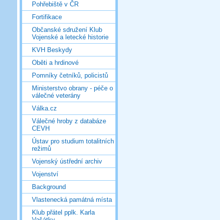
Pohřebiště v ČR
Fortifikace
Občanské sdružení Klub
Vojenské a letecké historie
KVH Beskydy
Oběti a hrdinové
Pomníky četníků, policistů
Ministerstvo obrany - péče o
válečné veterány
Válka.cz
Válečné hroby z databáze
CEVH
Ústav pro studium totalitních
režimů
Vojenský ústřední archiv
Vojenství
Background
Vlastenecká památná místa
Klub přátel pplk. Karla
Vašátky