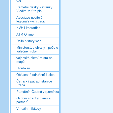
ČR
Pamětní desky - stránky
Vladimíra Štrupla
Asociace nositelů
legionářských tradic
KVH Litobratřice
ATM Online
Dolin history web
Ministerstvo obrany - péče o
válečné hroby
vojenská pietní místa na
mapě
Hloubkaři
Občanské sdružení Lidice
Četnická pátrací stanice
Praha
Památník Čestná vzpomínka
Osobní stránky členů a
partnerů
Virtuální hřbitovy