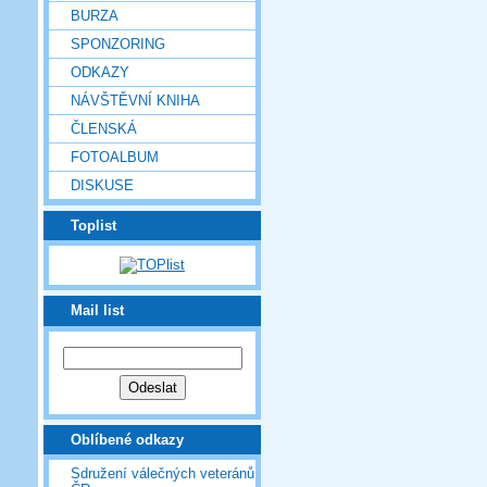
BURZA
SPONZORING
ODKAZY
NÁVŠTĚVNÍ KNIHA
ČLENSKÁ
FOTOALBUM
DISKUSE
Toplist
Mail list
Oblíbené odkazy
Sdružení válečných veteránů