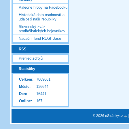
Válečné hroby na Facebooku
Historická data osobností a
událostí naší republiky
Slovenský zväz
protifašistických bojovníkov
Nadační fond REGI Base
RSS
Přehled zdrojů
Statistiky
Celkem:
7869661
Měsíc:
136644
Den:
16441
Online:
167
© 2026 eStránky.cz