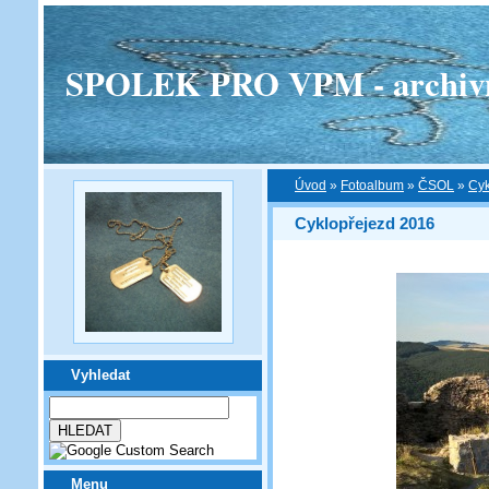
SPOLEK PRO VPM - archivní v
Úvod
»
Fotoalbum
»
ČSOL
»
Cyk
Cyklopřejezd 2016
Vyhledat
Menu