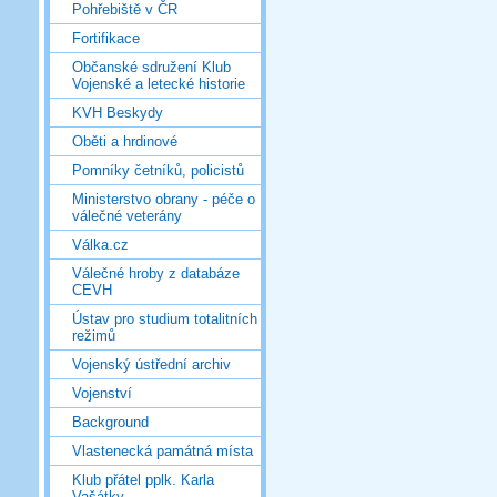
Pohřebiště v ČR
Fortifikace
Občanské sdružení Klub
Vojenské a letecké historie
KVH Beskydy
Oběti a hrdinové
Pomníky četníků, policistů
Ministerstvo obrany - péče o
válečné veterány
Válka.cz
Válečné hroby z databáze
CEVH
Ústav pro studium totalitních
režimů
Vojenský ústřední archiv
Vojenství
Background
Vlastenecká památná místa
Klub přátel pplk. Karla
Vašátky