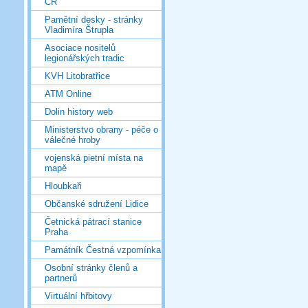
ČR
Pamětní desky - stránky
Vladimíra Štrupla
Asociace nositelů
legionářských tradic
KVH Litobratřice
ATM Online
Dolin history web
Ministerstvo obrany - péče o
válečné hroby
vojenská pietní místa na
mapě
Hloubkaři
Občanské sdružení Lidice
Četnická pátrací stanice
Praha
Památník Čestná vzpomínka
Osobní stránky členů a
partnerů
Virtuální hřbitovy