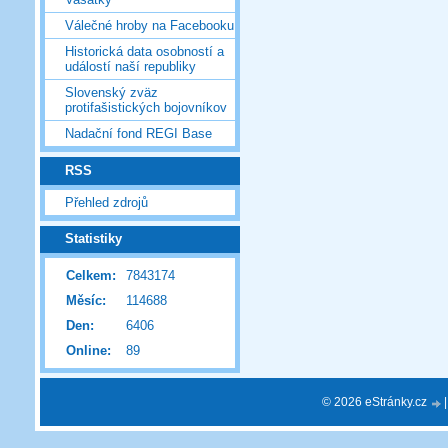
Válečné hroby na Facebooku
Historická data osobností a
událostí naší republiky
Slovenský zväz
protifašistických bojovníkov
Nadační fond REGI Base
RSS
Přehled zdrojů
Statistiky
Celkem:
7843174
Měsíc:
114688
Den:
6406
Online:
89
© 2026 eStránky.cz