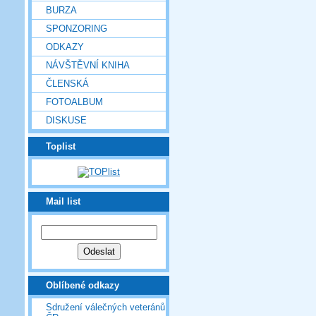
BURZA
SPONZORING
ODKAZY
NÁVŠTĚVNÍ KNIHA
ČLENSKÁ
FOTOALBUM
DISKUSE
Toplist
Mail list
Oblíbené odkazy
Sdružení válečných veteránů