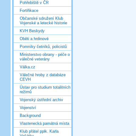
Pohřebiště v ČR
Fortifikace
Občanské sdružení Klub
Vojenské a letecké historie
KVH Beskydy
Oběti a hrdinové
Pomníky četníků, policistů
Ministerstvo obrany - péče o
válečné veterány
Válka.cz
Válečné hroby z databáze
CEVH
Ústav pro studium totalitních
režimů
Vojenský ústřední archiv
Vojenství
Background
Vlastenecká památná místa
Klub přátel pplk. Karla
Vašátky