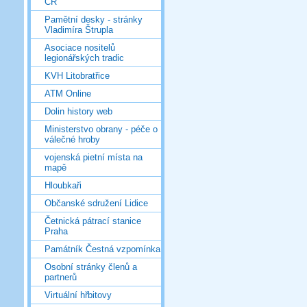
ČR
Pamětní desky - stránky
Vladimíra Štrupla
Asociace nositelů
legionářských tradic
KVH Litobratřice
ATM Online
Dolin history web
Ministerstvo obrany - péče o
válečné hroby
vojenská pietní místa na
mapě
Hloubkaři
Občanské sdružení Lidice
Četnická pátrací stanice
Praha
Památník Čestná vzpomínka
Osobní stránky členů a
partnerů
Virtuální hřbitovy