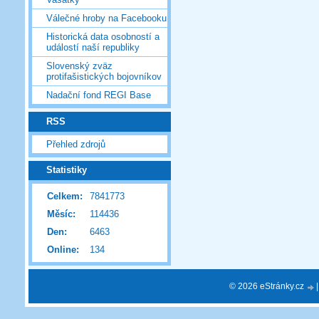
Válečné hroby na Facebooku
Historická data osobností a
událostí naší republiky
Slovenský zväz
protifašistických bojovníkov
Nadační fond REGI Base
RSS
Přehled zdrojů
Statistiky
Celkem:
7841773
Měsíc:
114436
Den:
6463
Online:
134
© 2026 eStránky.cz