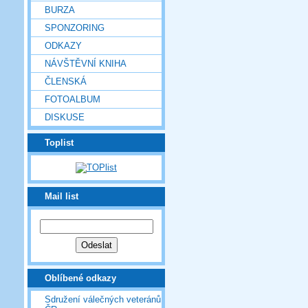
BURZA
SPONZORING
ODKAZY
NÁVŠTĚVNÍ KNIHA
ČLENSKÁ
FOTOALBUM
DISKUSE
Toplist
Mail list
Oblíbené odkazy
Sdružení válečných veteránů