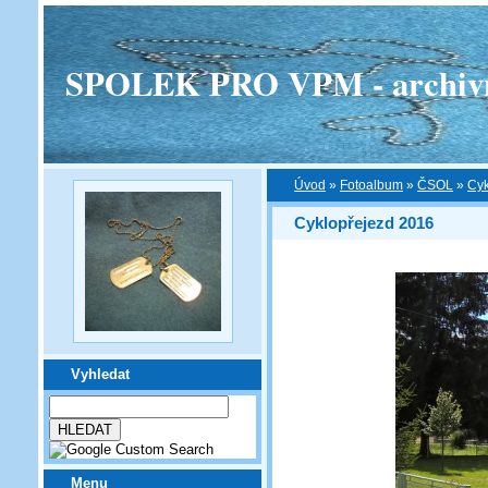
SPOLEK PRO VPM - archivní v
Úvod
»
Fotoalbum
»
ČSOL
»
Cyk
Cyklopřejezd 2016
Vyhledat
Menu