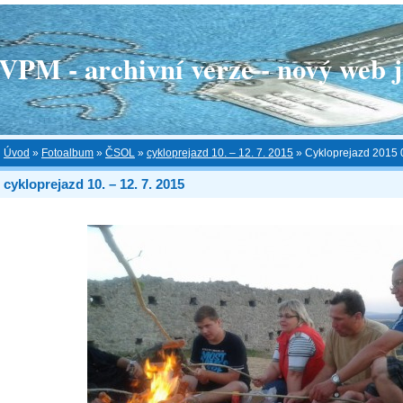
 - archivní verze - nový web je
Úvod
»
Fotoalbum
»
ČSOL
»
cykloprejazd 10. – 12. 7. 2015
»
Cykloprejazd 2015 
cykloprejazd 10. – 12. 7. 2015