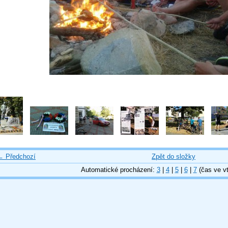
← Předchozí
Zpět do složky
Automatické procházení:
3
|
4
|
5
|
6
|
7
(čas ve vt