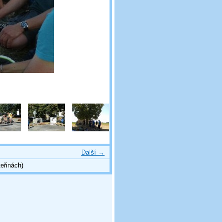
Další →
eřinách)