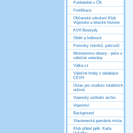
Pohřebiště v ČR
Fortifikace
Občanské sdružení Klub
Vojenské a letecké historie
KVH Beskydy
Oběti a hrdinové
Pomníky četníků, policistů
Ministerstvo obrany - péče o
válečné veterány
Válka.cz
Válečné hroby z databáze
CEVH
Ústav pro studium totalitních
režimů
Vojenský ústřední archiv
Vojenství
Background
Vlastenecká památná místa
Klub přátel pplk. Karla
Vašátky