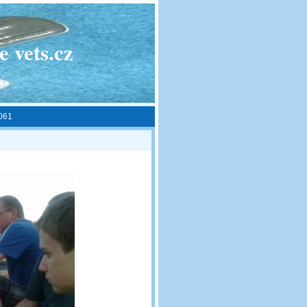
 vets.cz
061