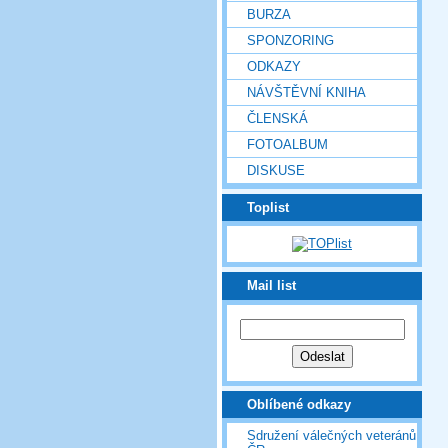
BURZA
SPONZORING
ODKAZY
NÁVŠTĚVNÍ KNIHA
ČLENSKÁ
FOTOALBUM
DISKUSE
Toplist
Mail list
Oblíbené odkazy
Sdružení válečných veteránů