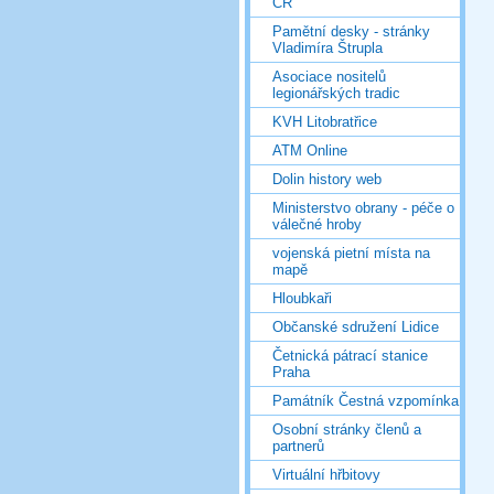
ČR
Pamětní desky - stránky
Vladimíra Štrupla
Asociace nositelů
legionářských tradic
KVH Litobratřice
ATM Online
Dolin history web
Ministerstvo obrany - péče o
válečné hroby
vojenská pietní místa na
mapě
Hloubkaři
Občanské sdružení Lidice
Četnická pátrací stanice
Praha
Památník Čestná vzpomínka
Osobní stránky členů a
partnerů
Virtuální hřbitovy