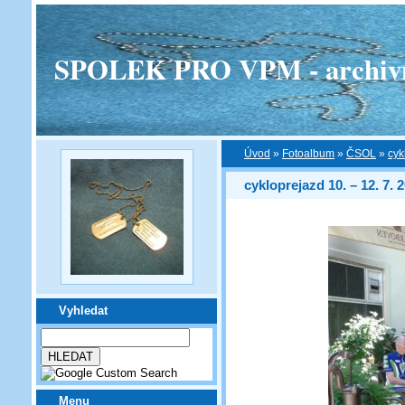
SPOLEK PRO VPM - archivní v
Úvod
»
Fotoalbum
»
ČSOL
»
cyk
cykloprejazd 10. – 12. 7. 
Vyhledat
Menu