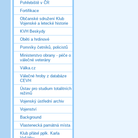
Pohřebiště v ČR
Fortifikace
Občanské sdružení Klub
Vojenské a letecké historie
KVH Beskydy
Oběti a hrdinové
Pomníky četníků, policistů
Ministerstvo obrany - péče o
válečné veterány
Válka.cz
Válečné hroby z databáze
CEVH
Ústav pro studium totalitních
režimů
Vojenský ústřední archiv
Vojenství
Background
Vlastenecká památná místa
Klub přátel pplk. Karla
Vašátky