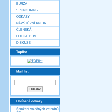
BURZA
SPONZORING
ODKAZY
NÁVŠTĚVNÍ KNIHA
ČLENSKÁ
FOTOALBUM
DISKUSE
Toplist
Mail list
Oblíbené odkazy
Sdružení válečných veteránů