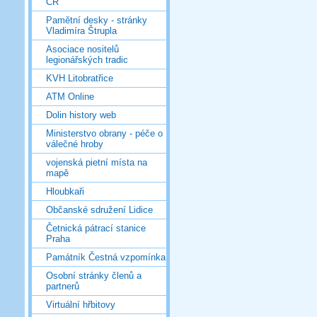
ČR
Pamětní desky - stránky
Vladimíra Štrupla
Asociace nositelů
legionářských tradic
KVH Litobratřice
ATM Online
Dolin history web
Ministerstvo obrany - péče o
válečné hroby
vojenská pietní místa na
mapě
Hloubkaři
Občanské sdružení Lidice
Četnická pátrací stanice
Praha
Památník Čestná vzpomínka
Osobní stránky členů a
partnerů
Virtuální hřbitovy