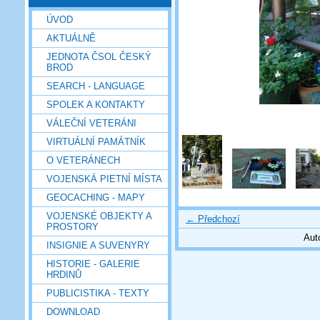
ÚVOD
AKTUÁLNĚ
JEDNOTA ČSOL ČESKÝ
BROD
SEARCH - LANGUAGE
SPOLEK A KONTAKTY
VÁLEČNÍ VETERÁNI
VIRTUÁLNÍ PAMÁTNÍK
O VETERÁNECH
VOJENSKÁ PIETNÍ MÍSTA
GEOCACHING - MAPY
VOJENSKÉ OBJEKTY A
← Předchozí
PROSTORY
Aut
INSIGNIE A SUVENYRY
HISTORIE - GALERIE
HRDINŮ
PUBLICISTIKA - TEXTY
DOWNLOAD