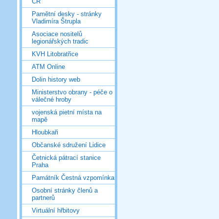
ČR
Pamětní desky - stránky
Vladimíra Štrupla
Asociace nositelů
legionářských tradic
KVH Litobratřice
ATM Online
Dolin history web
Ministerstvo obrany - péče o
válečné hroby
vojenská pietní místa na
mapě
Hloubkaři
Občanské sdružení Lidice
Četnická pátrací stanice
Praha
Památník Čestná vzpomínka
Osobní stránky členů a
partnerů
Virtuální hřbitovy