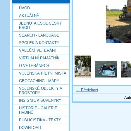
ÚVOD
AKTUÁLNĚ
JEDNOTA ČSOL ČESKÝ
BROD
SEARCH - LANGUAGE
SPOLEK A KONTAKTY
VÁLEČNÍ VETERÁNI
VIRTUÁLNÍ PAMÁTNÍK
O VETERÁNECH
VOJENSKÁ PIETNÍ MÍSTA
GEOCACHING - MAPY
VOJENSKÉ OBJEKTY A
← Předchozí
PROSTORY
Aut
INSIGNIE A SUVENYRY
HISTORIE - GALERIE
HRDINŮ
PUBLICISTIKA - TEXTY
DOWNLOAD