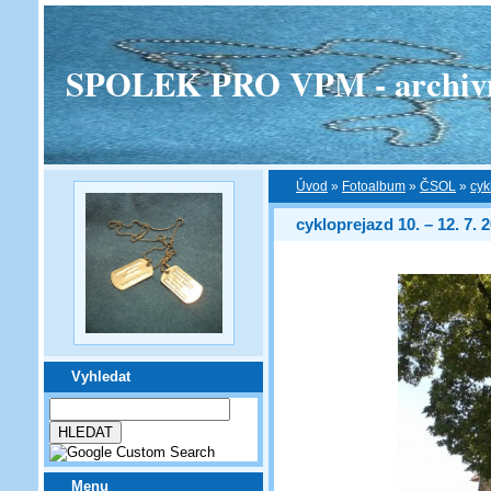
SPOLEK PRO VPM - archivní v
Úvod
»
Fotoalbum
»
ČSOL
»
cyk
cykloprejazd 10. – 12. 7. 
Vyhledat
Menu