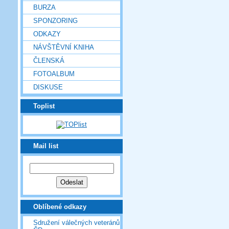
BURZA
SPONZORING
ODKAZY
NÁVŠTĚVNÍ KNIHA
ČLENSKÁ
FOTOALBUM
DISKUSE
Toplist
Mail list
Oblíbené odkazy
Sdružení válečných veteránů