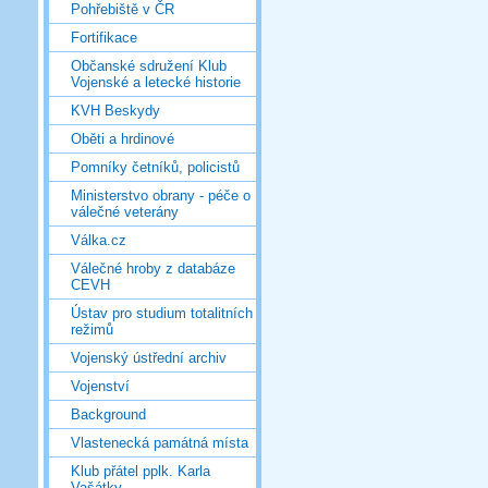
Pohřebiště v ČR
Fortifikace
Občanské sdružení Klub
Vojenské a letecké historie
KVH Beskydy
Oběti a hrdinové
Pomníky četníků, policistů
Ministerstvo obrany - péče o
válečné veterány
Válka.cz
Válečné hroby z databáze
CEVH
Ústav pro studium totalitních
režimů
Vojenský ústřední archiv
Vojenství
Background
Vlastenecká památná místa
Klub přátel pplk. Karla
Vašátky