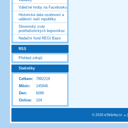
Válečné hroby na Facebooku
Historická data osobností a
událostí naší republiky
Slovenský zväz
protifašistických bojovníkov
Nadační fond REGI Base
RSS
Přehled zdrojů
Statistiky
Celkem:
7882218
Měsíc:
145846
Den:
6086
Online:
104
© 2026 eStránky.cz