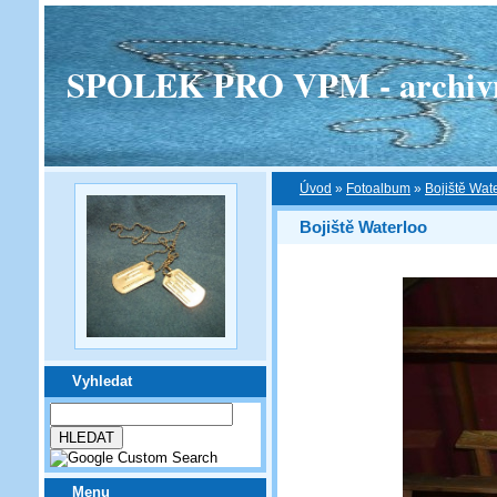
SPOLEK PRO VPM - archivní v
Úvod
»
Fotoalbum
»
Bojiště Wat
Bojiště Waterloo
Vyhledat
Menu