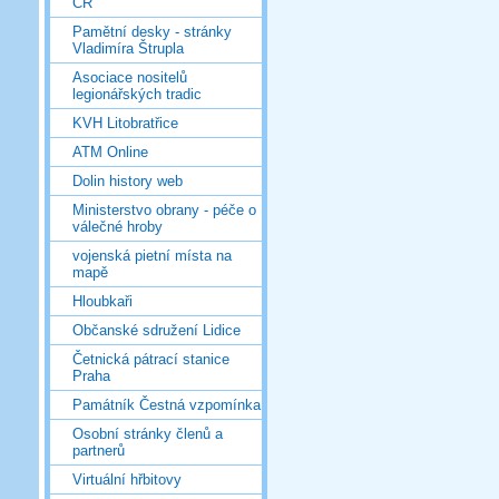
ČR
Pamětní desky - stránky
Vladimíra Štrupla
Asociace nositelů
legionářských tradic
KVH Litobratřice
ATM Online
Dolin history web
Ministerstvo obrany - péče o
válečné hroby
vojenská pietní místa na
mapě
Hloubkaři
Občanské sdružení Lidice
Četnická pátrací stanice
Praha
Památník Čestná vzpomínka
Osobní stránky členů a
partnerů
Virtuální hřbitovy