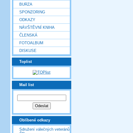
BURZA
SPONZORING
ODKAZY
NÁVŠTĚVNÍ KNIHA
ČLENSKÁ
FOTOALBUM
DISKUSE
Toplist
Mail list
Oblíbené odkazy
Sdružení válečných veteránů