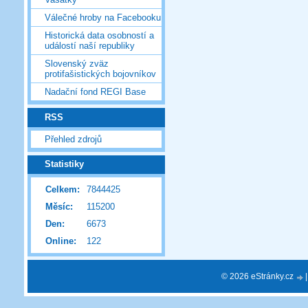
Válečné hroby na Facebooku
Historická data osobností a
událostí naší republiky
Slovenský zväz
protifašistických bojovníkov
Nadační fond REGI Base
RSS
Přehled zdrojů
Statistiky
Celkem:
7844425
Měsíc:
115200
Den:
6673
Online:
122
© 2026 eStránky.cz