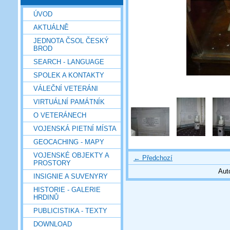
ÚVOD
AKTUÁLNĚ
JEDNOTA ČSOL ČESKÝ
BROD
SEARCH - LANGUAGE
SPOLEK A KONTAKTY
VÁLEČNÍ VETERÁNI
VIRTUÁLNÍ PAMÁTNÍK
O VETERÁNECH
VOJENSKÁ PIETNÍ MÍSTA
GEOCACHING - MAPY
VOJENSKÉ OBJEKTY A
← Předchozí
PROSTORY
Aut
INSIGNIE A SUVENYRY
HISTORIE - GALERIE
HRDINŮ
PUBLICISTIKA - TEXTY
DOWNLOAD