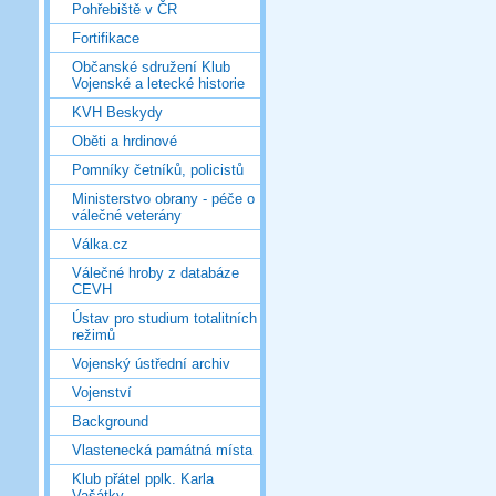
Pohřebiště v ČR
Fortifikace
Občanské sdružení Klub
Vojenské a letecké historie
KVH Beskydy
Oběti a hrdinové
Pomníky četníků, policistů
Ministerstvo obrany - péče o
válečné veterány
Válka.cz
Válečné hroby z databáze
CEVH
Ústav pro studium totalitních
režimů
Vojenský ústřední archiv
Vojenství
Background
Vlastenecká památná místa
Klub přátel pplk. Karla
Vašátky