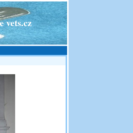
 vets.cz