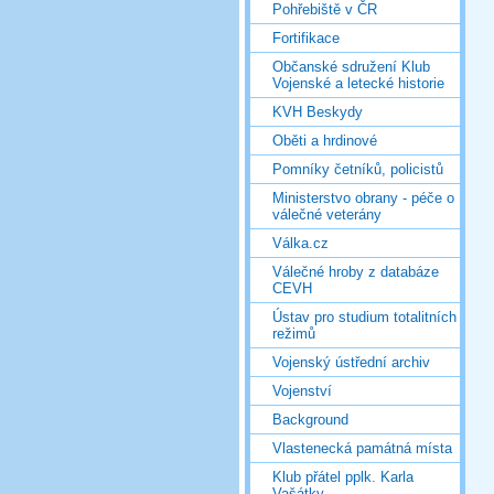
Pohřebiště v ČR
Fortifikace
Občanské sdružení Klub
Vojenské a letecké historie
KVH Beskydy
Oběti a hrdinové
Pomníky četníků, policistů
Ministerstvo obrany - péče o
válečné veterány
Válka.cz
Válečné hroby z databáze
CEVH
Ústav pro studium totalitních
režimů
Vojenský ústřední archiv
Vojenství
Background
Vlastenecká památná místa
Klub přátel pplk. Karla
Vašátky