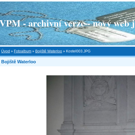
 - archivní verze - nový web je
Úvod
»
Fotoalbum
»
Bojiště Waterloo
»
Kostel003.JPG
Bojiště Waterloo