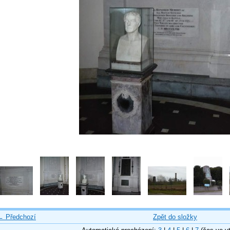
← Předchozí
Zpět do složky