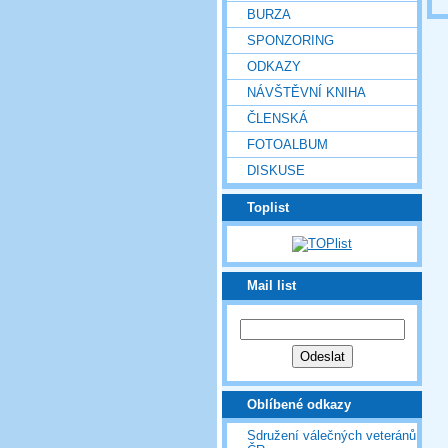
BURZA
SPONZORING
ODKAZY
NÁVŠTĚVNÍ KNIHA
ČLENSKÁ
FOTOALBUM
DISKUSE
Toplist
Mail list
Oblíbené odkazy
Sdružení válečných veteránů