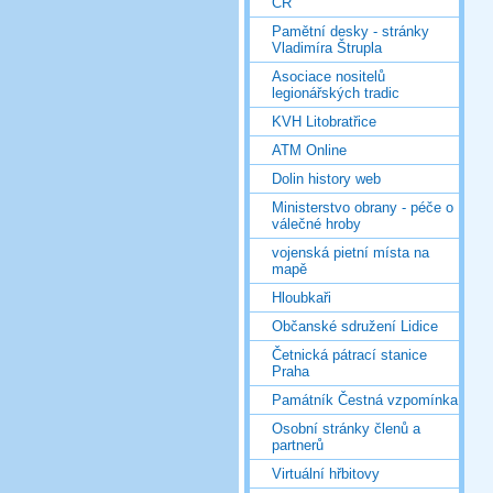
ČR
Pamětní desky - stránky
Vladimíra Štrupla
Asociace nositelů
legionářských tradic
KVH Litobratřice
ATM Online
Dolin history web
Ministerstvo obrany - péče o
válečné hroby
vojenská pietní místa na
mapě
Hloubkaři
Občanské sdružení Lidice
Četnická pátrací stanice
Praha
Památník Čestná vzpomínka
Osobní stránky členů a
partnerů
Virtuální hřbitovy