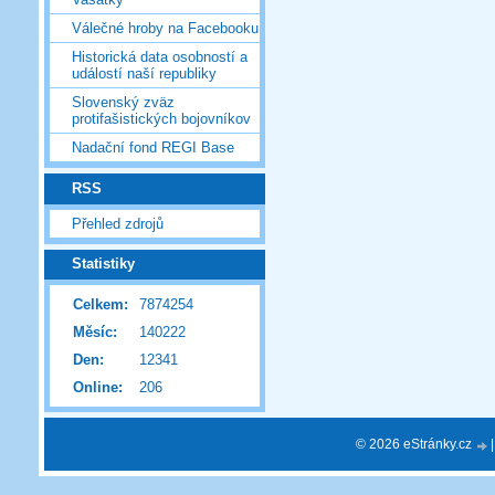
Válečné hroby na Facebooku
Historická data osobností a
událostí naší republiky
Slovenský zväz
protifašistických bojovníkov
Nadační fond REGI Base
RSS
Přehled zdrojů
Statistiky
Celkem:
7874254
Měsíc:
140222
Den:
12341
Online:
206
© 2026 eStránky.cz