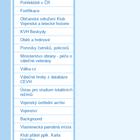
Pohřebiště v ČR
Fortifikace
Občanské sdružení Klub
Vojenské a letecké historie
KVH Beskydy
Oběti a hrdinové
Pomníky četníků, policistů
Ministerstvo obrany - péče o
válečné veterány
Válka.cz
Válečné hroby z databáze
CEVH
Ústav pro studium totalitních
režimů
Vojenský ústřední archiv
Vojenství
Background
Vlastenecká památná místa
Klub přátel pplk. Karla
Vašátky