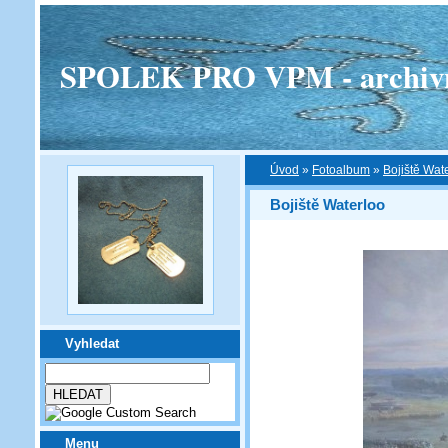
SPOLEK PRO VPM - archivní v
Úvod
»
Fotoalbum
»
Bojiště Wat
Bojiště Waterloo
Vyhledat
Menu