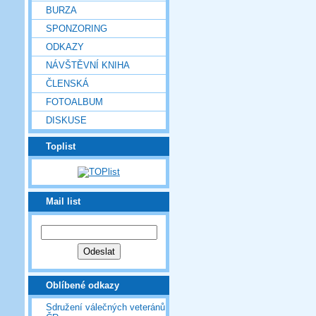
BURZA
SPONZORING
ODKAZY
NÁVŠTĚVNÍ KNIHA
ČLENSKÁ
FOTOALBUM
DISKUSE
Toplist
Mail list
Oblíbené odkazy
Sdružení válečných veteránů