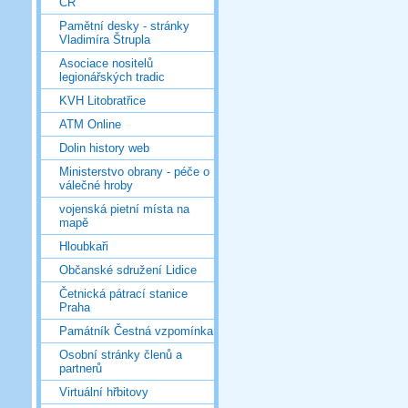
ČR
Pamětní desky - stránky
Vladimíra Štrupla
Asociace nositelů
legionářských tradic
KVH Litobratřice
ATM Online
Dolin history web
Ministerstvo obrany - péče o
válečné hroby
vojenská pietní místa na
mapě
Hloubkaři
Občanské sdružení Lidice
Četnická pátrací stanice
Praha
Památník Čestná vzpomínka
Osobní stránky členů a
partnerů
Virtuální hřbitovy