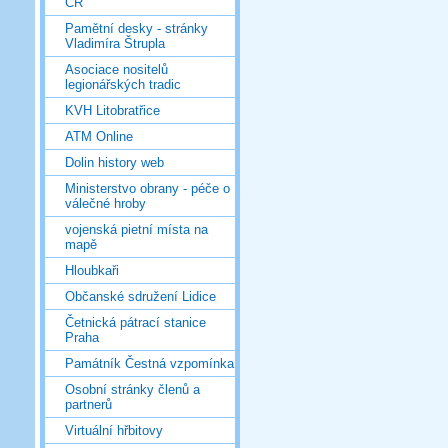
ČR
Pamětní desky - stránky
Vladimíra Štrupla
Asociace nositelů
legionářských tradic
KVH Litobratřice
ATM Online
Dolin history web
Ministerstvo obrany - péče o
válečné hroby
vojenská pietní místa na
mapě
Hloubkaři
Občanské sdružení Lidice
Četnická pátrací stanice
Praha
Památník Čestná vzpomínka
Osobní stránky členů a
partnerů
Virtuální hřbitovy