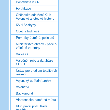
Pohřebiště v ČR
Fortifikace
Občanské sdružení Klub
Vojenské a letecké historie
KVH Beskydy
Oběti a hrdinové
Pomníky četníků, policistů
Ministerstvo obrany - péče o
válečné veterány
Válka.cz
Válečné hroby z databáze
CEVH
Ústav pro studium totalitních
režimů
Vojenský ústřední archiv
Vojenství
Background
Vlastenecká památná místa
Klub přátel pplk. Karla
Vašátky