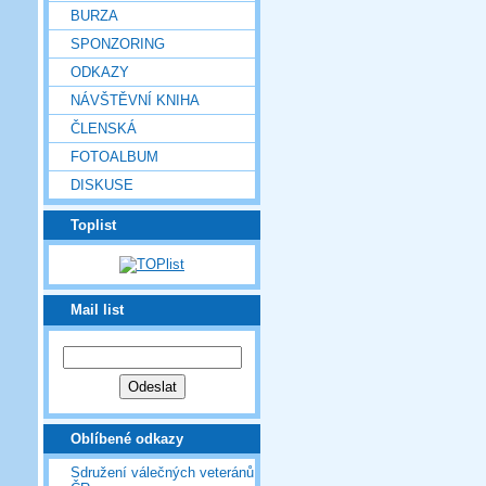
BURZA
SPONZORING
ODKAZY
NÁVŠTĚVNÍ KNIHA
ČLENSKÁ
FOTOALBUM
DISKUSE
Toplist
Mail list
Oblíbené odkazy
Sdružení válečných veteránů