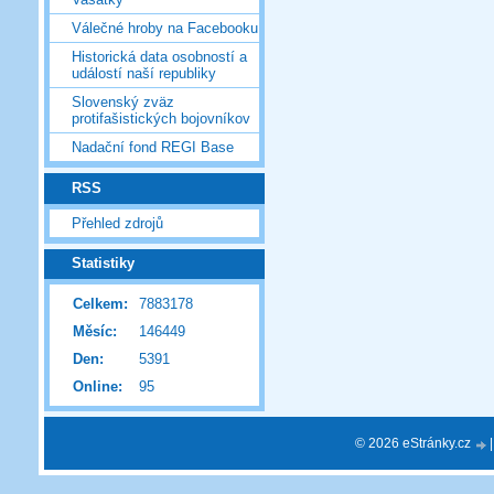
Válečné hroby na Facebooku
Historická data osobností a
událostí naší republiky
Slovenský zväz
protifašistických bojovníkov
Nadační fond REGI Base
RSS
Přehled zdrojů
Statistiky
Celkem:
7883178
Měsíc:
146449
Den:
5391
Online:
95
© 2026 eStránky.cz