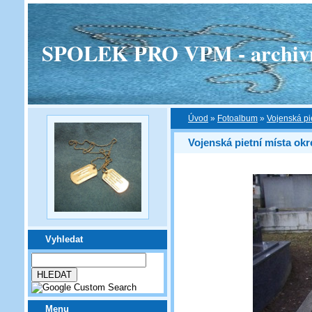
SPOLEK PRO VPM - archivní v
Úvod
»
Fotoalbum
»
Vojenská pi
Vojenská pietní místa okr
Vyhledat
Menu