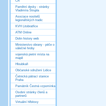
ČR
Pamětní desky - stránky
Vladimíra Štrupla
Asociace nositelů
legionářských tradic
KVH Litobratřice
ATM Online
Dolin history web
Ministerstvo obrany - péče o
válečné hroby
vojenská pietní místa na
mapě
Hloubkaři
Občanské sdružení Lidice
Četnická pátrací stanice
Praha
Památník Čestná vzpomínka
Osobní stránky členů a
partnerů
Virtuální hřbitovy