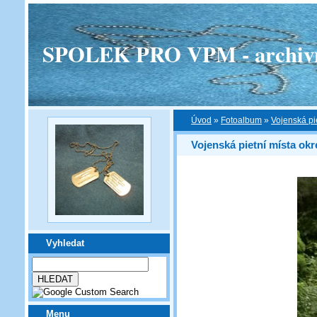
SPOLEK PRO VPM - archivní v
Úvod
»
Fotoalbum
»
Vojenská pi
Vojenská pietní místa okr
Vyhledat
Menu