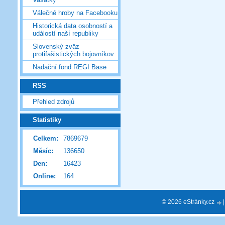
Válečné hroby na Facebooku
Historická data osobností a
událostí naší republiky
Slovenský zväz
protifašistických bojovníkov
Nadační fond REGI Base
RSS
Přehled zdrojů
Statistiky
Celkem:
7869679
Měsíc:
136650
Den:
16423
Online:
164
© 2026 eStránky.cz