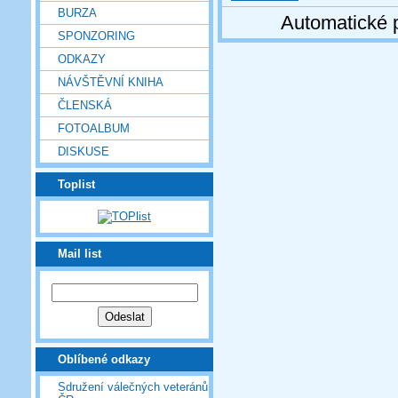
BURZA
Automatické 
SPONZORING
ODKAZY
NÁVŠTĚVNÍ KNIHA
ČLENSKÁ
FOTOALBUM
DISKUSE
Toplist
Mail list
Oblíbené odkazy
Sdružení válečných veteránů