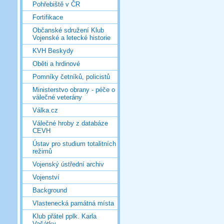
Pohřebiště v ČR
Fortifikace
Občanské sdružení Klub
Vojenské a letecké historie
KVH Beskydy
Oběti a hrdinové
Pomníky četníků, policistů
Ministerstvo obrany - péče o
válečné veterány
Válka.cz
Válečné hroby z databáze
CEVH
Ústav pro studium totalitních
režimů
Vojenský ústřední archiv
Vojenství
Background
Vlastenecká památná místa
Klub přátel pplk. Karla
Vašátky