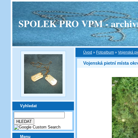
SPOLEK PRO VPM - archivní v
Úvod
»
Fotoalbum
»
Vojenská pi
Vojenská pietní místa okr
Vyhledat
Menu