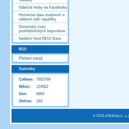
Válečné hroby na Facebooku
Historická data osobností a
událostí naší republiky
Slovenský zväz
protifašistických bojovníkov
Nadační fond REGI Base
RSS
Přehled zdrojů
Statistiky
Celkem:
7855799
Měsíc:
124562
Den:
9904
Online:
183
© 2026 eStránky.cz