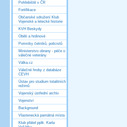
Pohřebiště v ČR
Fortifikace
Občanské sdružení Klub
Vojenské a letecké historie
KVH Beskydy
Oběti a hrdinové
Pomníky četníků, policistů
Ministerstvo obrany - péče o
válečné veterány
Válka.cz
Válečné hroby z databáze
CEVH
Ústav pro studium totalitních
režimů
Vojenský ústřední archiv
Vojenství
Background
Vlastenecká památná místa
Klub přátel pplk. Karla
Vašátky