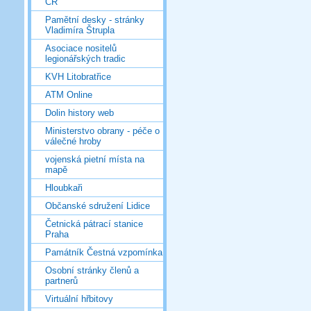
ČR
Pamětní desky - stránky
Vladimíra Štrupla
Asociace nositelů
legionářských tradic
KVH Litobratřice
ATM Online
Dolin history web
Ministerstvo obrany - péče o
válečné hroby
vojenská pietní místa na
mapě
Hloubkaři
Občanské sdružení Lidice
Četnická pátrací stanice
Praha
Památník Čestná vzpomínka
Osobní stránky členů a
partnerů
Virtuální hřbitovy