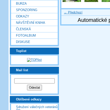
BURZA
SPONZORING
← Předchozí
ODKAZY
Automatické 
NÁVŠTĚVNÍ KNIHA
ČLENSKÁ
FOTOALBUM
DISKUSE
Toplist
Mail list
Oblíbené odkazy
Sdružení válečných veteránů