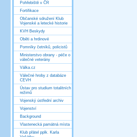
Pohřebiště v ČR
Fortifikace
Občanské sdružení Klub
Vojenské a letecké historie
KVH Beskydy
Oběti a hrdinové
Pomníky četníků, policistů
Ministerstvo obrany - péče o
válečné veterány
Válka.cz
Válečné hroby z databáze
CEVH
Ústav pro studium totalitních
režimů
Vojenský ústřední archiv
Vojenství
Background
Vlastenecká památná místa
Klub přátel pplk. Karla
Vašátky