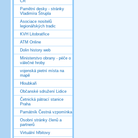
ČR
Pamětní desky - stránky
Vladimíra Štrupla
Asociace nositelů
legionářských tradic
KVH Litobratřice
ATM Online
Dolin history web
Ministerstvo obrany - péče o
válečné hroby
vojenská pietní místa na
mapě
Hloubkaři
Občanské sdružení Lidice
Četnická pátrací stanice
Praha
Památník Čestná vzpomínka
Osobní stránky členů a
partnerů
Virtuální hřbitovy