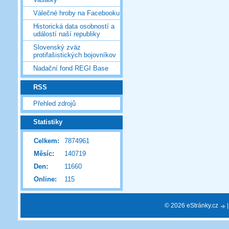
Válečné hroby na Facebooku
Historická data osobností a
událostí naší republiky
Slovenský zväz
protifašistických bojovníkov
Nadační fond REGI Base
RSS
Přehled zdrojů
Statistiky
Celkem:
7874961
Měsíc:
140719
Den:
11660
Online:
115
© 2026 eStránky.cz