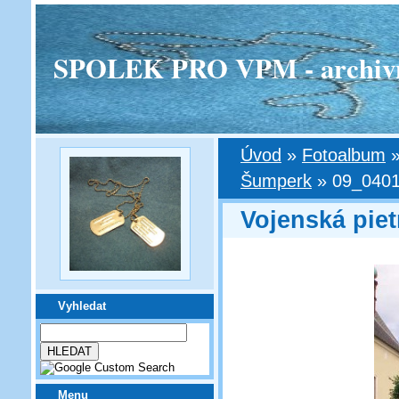
SPOLEK PRO VPM - archivní v
Úvod
»
Fotoalbum
Šumperk
»
09_0401
Vojenská pie
Vyhledat
Menu