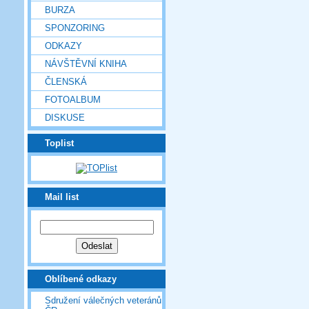
BURZA
SPONZORING
ODKAZY
NÁVŠTĚVNÍ KNIHA
ČLENSKÁ
FOTOALBUM
DISKUSE
Toplist
Mail list
Oblíbené odkazy
Sdružení válečných veteránů