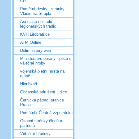
ČR
Pamětní desky - stránky
Vladimíra Štrupla
Asociace nositelů
legionářských tradic
KVH Litobratřice
ATM Online
Dolin history web
Ministerstvo obrany - péče o
válečné hroby
vojenská pietní místa na
mapě
Hloubkaři
Občanské sdružení Lidice
Četnická pátrací stanice
Praha
Památník Čestná vzpomínka
Osobní stránky členů a
partnerů
Virtuální hřbitovy