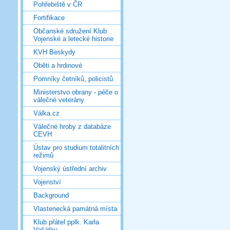
Pohřebiště v ČR
Fortifikace
Občanské sdružení Klub
Vojenské a letecké historie
KVH Beskydy
Oběti a hrdinové
Pomníky četníků, policistů
Ministerstvo obrany - péče o
válečné veterány
Válka.cz
Válečné hroby z databáze
CEVH
Ústav pro studium totalitních
režimů
Vojenský ústřední archiv
Vojenství
Background
Vlastenecká památná místa
Klub přátel pplk. Karla
Vašátky