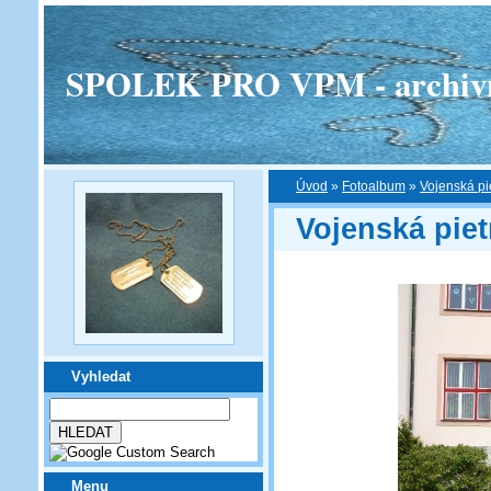
SPOLEK PRO VPM - archivní v
Úvod
»
Fotoalbum
»
Vojenská pi
Vojenská pie
Vyhledat
Menu