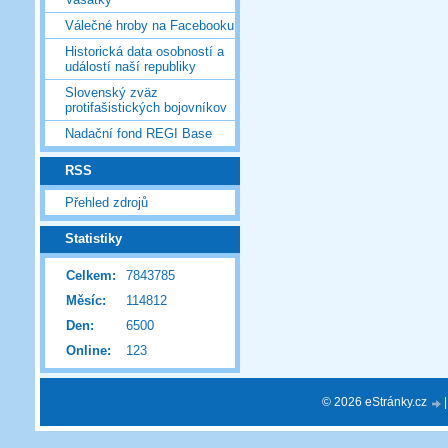
Válečné hroby na Facebooku
Historická data osobností a
událostí naší republiky
Slovenský zväz
protifašistických bojovníkov
Nadační fond REGI Base
RSS
Přehled zdrojů
Statistiky
Celkem:
7843785
Měsíc:
114812
Den:
6500
Online:
123
© 2026 eStránky.cz