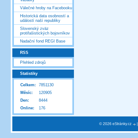
Válečné hroby na Facebooku
Historická data osobností a
událostí naší republiky
Slovenský zväz
protifašistických bojovníkov
Nadační fond REGI Base
RSS
Přehled zdrojů
Statistiky
Celkem:
7851130
Měsíc:
120905
Den:
8444
Online:
176
© 2026 eStránky.cz