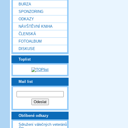
BURZA
SPONZORING
ODKAZY
NÁVŠTĚVNÍ KNIHA
ČLENSKÁ
FOTOALBUM
DISKUSE
Toplist
Mail list
Oblíbené odkazy
Sdružení válečných veteránů