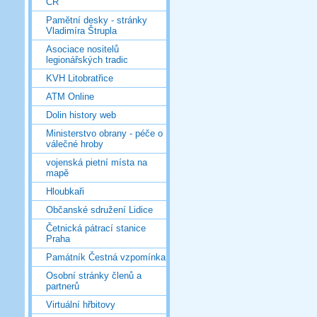
ČR
Pamětní desky - stránky
Vladimíra Štrupla
Asociace nositelů
legionářských tradic
KVH Litobratřice
ATM Online
Dolin history web
Ministerstvo obrany - péče o
válečné hroby
vojenská pietní místa na
mapě
Hloubkaři
Občanské sdružení Lidice
Četnická pátrací stanice
Praha
Památník Čestná vzpomínka
Osobní stránky členů a
partnerů
Virtuální hřbitovy