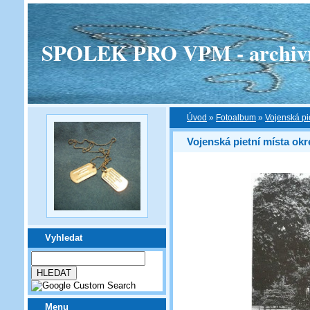
SPOLEK PRO VPM - archivní v
Úvod
»
Fotoalbum
»
Vojenská pi
Vojenská pietní místa ok
Vyhledat
Menu