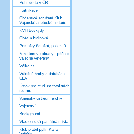
Pohřebiště v ČR
Fortifikace
Občanské sdružení Klub
Vojenské a letecké historie
KVH Beskydy
Oběti a hrdinové
Pomníky četníků, policistů
Ministerstvo obrany - péče o
válečné veterány
Válka.cz
Válečné hroby z databáze
CEVH
Ústav pro studium totalitních
režimů
Vojenský ústřední archiv
Vojenství
Background
Vlastenecká památná místa
Klub přátel pplk. Karla
Vašátky