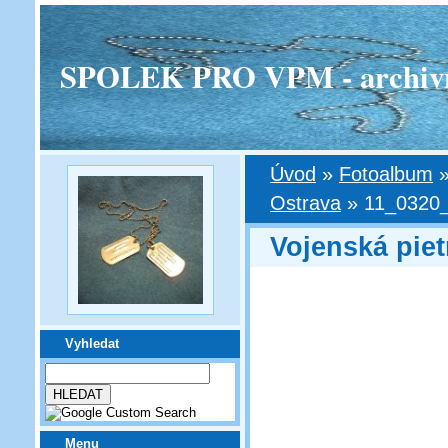
SPOLEK PRO VPM - archivní v
Úvod
»
Fotoalbum
Ostrava
»
11_0320
Vojenská piet
Vyhledat
Menu