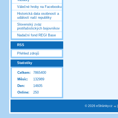
Válečné hroby na Facebooku
Historická data osobností a
událostí naší republiky
Slovenský zväz
protifašistických bojovníkov
Nadační fond REGI Base
RSS
Přehled zdrojů
Statistiky
Celkem:
7865400
Měsíc:
132989
Den:
14605
Online:
250
© 2026 eStránky.cz