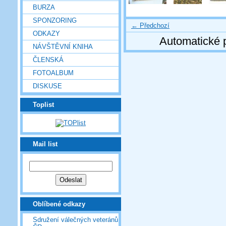
BURZA
SPONZORING
← Předchozí
ODKAZY
Automatické 
NÁVŠTĚVNÍ KNIHA
ČLENSKÁ
FOTOALBUM
DISKUSE
Toplist
Mail list
Oblíbené odkazy
Sdružení válečných veteránů