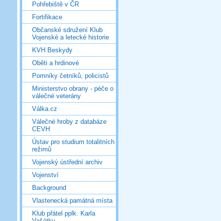
Pohřebiště v ČR
Fortifikace
Občanské sdružení Klub
Vojenské a letecké historie
KVH Beskydy
Oběti a hrdinové
Pomníky četníků, policistů
Ministerstvo obrany - péče o
válečné veterány
Válka.cz
Válečné hroby z databáze
CEVH
Ústav pro studium totalitních
režimů
Vojenský ústřední archiv
Vojenství
Background
Vlastenecká památná místa
Klub přátel pplk. Karla
Vašátky