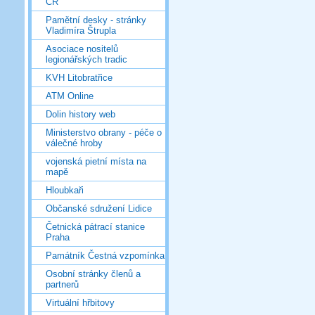
ČR
Pamětní desky - stránky
Vladimíra Štrupla
Asociace nositelů
legionářských tradic
KVH Litobratřice
ATM Online
Dolin history web
Ministerstvo obrany - péče o
válečné hroby
vojenská pietní místa na
mapě
Hloubkaři
Občanské sdružení Lidice
Četnická pátrací stanice
Praha
Památník Čestná vzpomínka
Osobní stránky členů a
partnerů
Virtuální hřbitovy