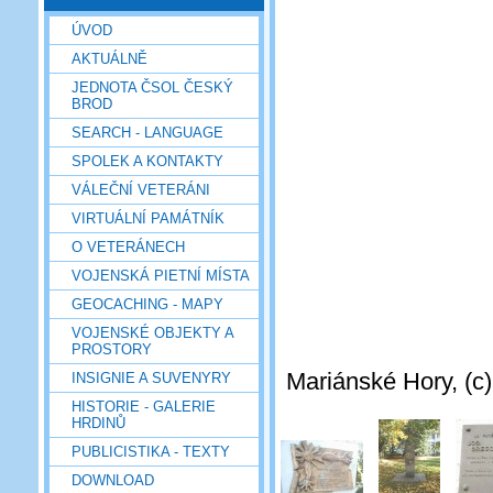
ÚVOD
AKTUÁLNĚ
JEDNOTA ČSOL ČESKÝ
BROD
SEARCH - LANGUAGE
SPOLEK A KONTAKTY
VÁLEČNÍ VETERÁNI
VIRTUÁLNÍ PAMÁTNÍK
O VETERÁNECH
VOJENSKÁ PIETNÍ MÍSTA
GEOCACHING - MAPY
VOJENSKÉ OBJEKTY A
PROSTORY
Mariánské Hory, (c
INSIGNIE A SUVENYRY
HISTORIE - GALERIE
HRDINŮ
PUBLICISTIKA - TEXTY
DOWNLOAD