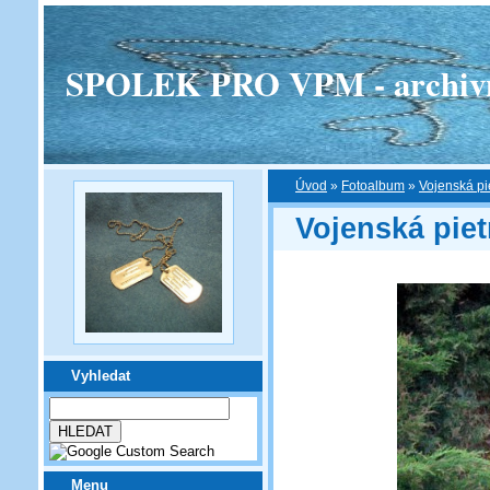
SPOLEK PRO VPM - archivní v
Úvod
»
Fotoalbum
»
Vojenská pi
Vojenská piet
Vyhledat
Menu