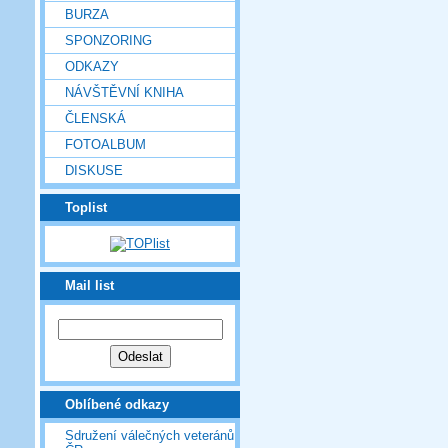
BURZA
SPONZORING
ODKAZY
NÁVŠTĚVNÍ KNIHA
ČLENSKÁ
FOTOALBUM
DISKUSE
Toplist
Mail list
Oblíbené odkazy
Sdružení válečných veteránů