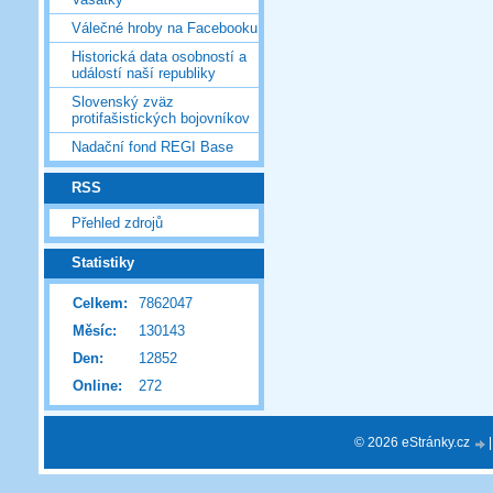
Válečné hroby na Facebooku
Historická data osobností a
událostí naší republiky
Slovenský zväz
protifašistických bojovníkov
Nadační fond REGI Base
RSS
Přehled zdrojů
Statistiky
Celkem:
7862047
Měsíc:
130143
Den:
12852
Online:
272
© 2026 eStránky.cz