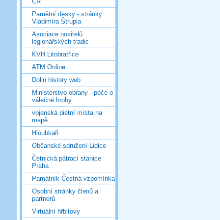
ČR
Pamětní desky - stránky
Vladimíra Štrupla
Asociace nositelů
legionářských tradic
KVH Litobratřice
ATM Online
Dolin history web
Ministerstvo obrany - péče o
válečné hroby
vojenská pietní místa na
mapě
Hloubkaři
Občanské sdružení Lidice
Četnická pátrací stanice
Praha
Památník Čestná vzpomínka
Osobní stránky členů a
partnerů
Virtuální hřbitovy