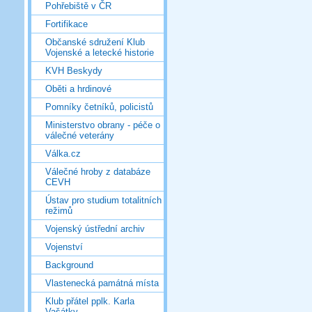
Pohřebiště v ČR
Fortifikace
Občanské sdružení Klub
Vojenské a letecké historie
KVH Beskydy
Oběti a hrdinové
Pomníky četníků, policistů
Ministerstvo obrany - péče o
válečné veterány
Válka.cz
Válečné hroby z databáze
CEVH
Ústav pro studium totalitních
režimů
Vojenský ústřední archiv
Vojenství
Background
Vlastenecká památná místa
Klub přátel pplk. Karla
Vašátky