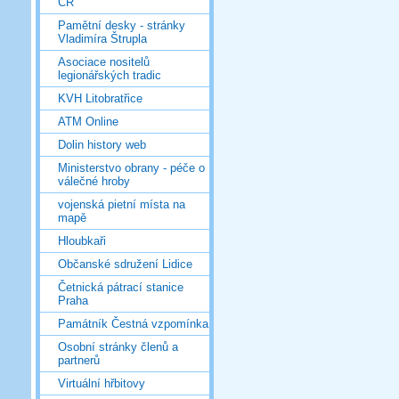
ČR
Pamětní desky - stránky
Vladimíra Štrupla
Asociace nositelů
legionářských tradic
KVH Litobratřice
ATM Online
Dolin history web
Ministerstvo obrany - péče o
válečné hroby
vojenská pietní místa na
mapě
Hloubkaři
Občanské sdružení Lidice
Četnická pátrací stanice
Praha
Památník Čestná vzpomínka
Osobní stránky členů a
partnerů
Virtuální hřbitovy