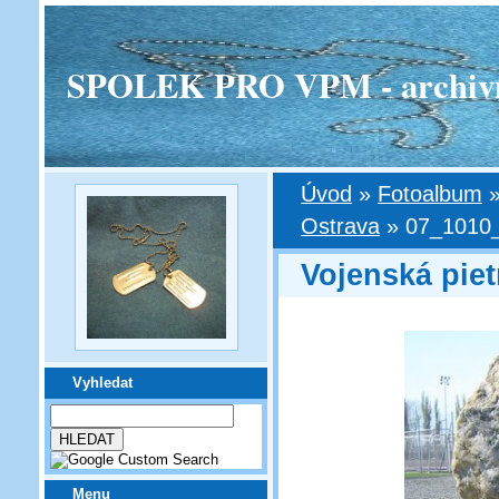
SPOLEK PRO VPM - archivní v
Úvod
»
Fotoalbum
Ostrava
»
07_1010_
Vojenská piet
Vyhledat
Menu