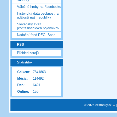
Válečné hroby na Facebooku
Historická data osobností a
událostí naší republiky
Slovenský zväz
protifašistických bojovníkov
Nadační fond REGI Base
RSS
Přehled zdrojů
Statistiky
Celkem:
7841863
Měsíc:
114492
Den:
6491
Online:
159
© 2026 eStránky.cz