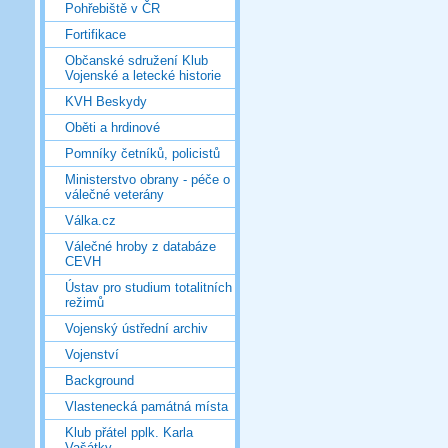
Pohřebiště v ČR
Fortifikace
Občanské sdružení Klub
Vojenské a letecké historie
KVH Beskydy
Oběti a hrdinové
Pomníky četníků, policistů
Ministerstvo obrany - péče o
válečné veterány
Válka.cz
Válečné hroby z databáze
CEVH
Ústav pro studium totalitních
režimů
Vojenský ústřední archiv
Vojenství
Background
Vlastenecká památná místa
Klub přátel pplk. Karla
Vašátky