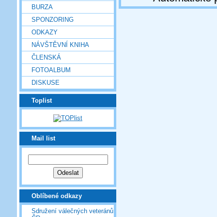
BURZA
SPONZORING
ODKAZY
NÁVŠTĚVNÍ KNIHA
ČLENSKÁ
FOTOALBUM
DISKUSE
Toplist
Mail list
Oblíbené odkazy
Sdružení válečných veteránů