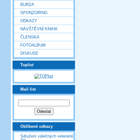
BURZA
SPONZORING
ODKAZY
NÁVŠTĚVNÍ KNIHA
ČLENSKÁ
FOTOALBUM
DISKUSE
Toplist
Mail list
Oblíbené odkazy
Sdružení válečných veteránů