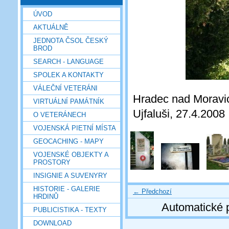
ÚVOD
AKTUÁLNĚ
JEDNOTA ČSOL ČESKÝ
BROD
SEARCH - LANGUAGE
SPOLEK A KONTAKTY
VÁLEČNÍ VETERÁNI
Hradec nad Moravic
VIRTUÁLNÍ PAMÁTNÍK
Ujfaluši, 27.4.2008
O VETERÁNECH
VOJENSKÁ PIETNÍ MÍSTA
GEOCACHING - MAPY
VOJENSKÉ OBJEKTY A
PROSTORY
INSIGNIE A SUVENYRY
HISTORIE - GALERIE
← Předchozí
HRDINŮ
Automatické 
PUBLICISTIKA - TEXTY
DOWNLOAD