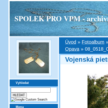
SPOLEK PRO VPM - archivní v
Úvod
»
Fotoalbum
Opava
»
08_0518_
Vojenská piet
Vyhledat
Menu