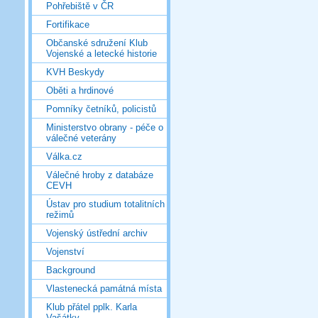
Pohřebiště v ČR
Fortifikace
Občanské sdružení Klub
Vojenské a letecké historie
KVH Beskydy
Oběti a hrdinové
Pomníky četníků, policistů
Ministerstvo obrany - péče o
válečné veterány
Válka.cz
Válečné hroby z databáze
CEVH
Ústav pro studium totalitních
režimů
Vojenský ústřední archiv
Vojenství
Background
Vlastenecká památná místa
Klub přátel pplk. Karla
Vašátky