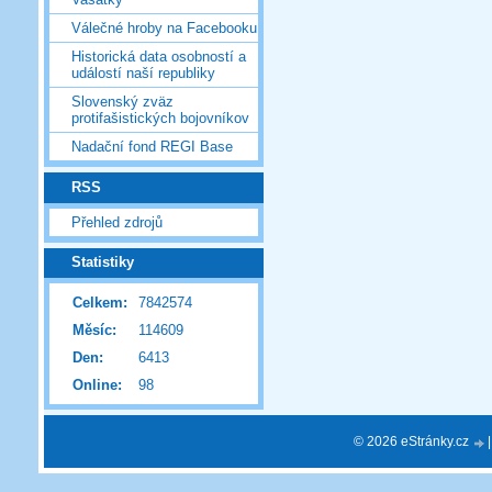
Válečné hroby na Facebooku
Historická data osobností a
událostí naší republiky
Slovenský zväz
protifašistických bojovníkov
Nadační fond REGI Base
RSS
Přehled zdrojů
Statistiky
Celkem:
7842574
Měsíc:
114609
Den:
6413
Online:
98
© 2026 eStránky.cz