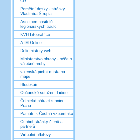
ČR
Pamětní desky - stránky
Vladimíra Štrupla
Asociace nositelů
legionářských tradic
KVH Litobratřice
ATM Online
Dolin history web
Ministerstvo obrany - péče o
válečné hroby
vojenská pietní místa na
mapě
Hloubkaři
Občanské sdružení Lidice
Četnická pátrací stanice
Praha
Památník Čestná vzpomínka
Osobní stránky členů a
partnerů
Virtuální hřbitovy