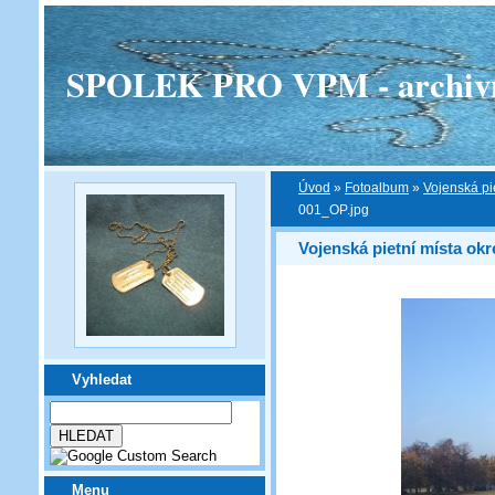
SPOLEK PRO VPM - archivní v
Úvod
»
Fotoalbum
»
Vojenská pi
001_OP.jpg
Vojenská pietní místa ok
Vyhledat
Menu