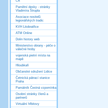
ČR
Pamětní desky - stránky
Vladimíra Štrupla
Asociace nositelů
legionářských tradic
KVH Litobratřice
ATM Online
Dolin history web
Ministerstvo obrany - péče o
válečné hroby
vojenská pietní místa na
mapě
Hloubkaři
Občanské sdružení Lidice
Četnická pátrací stanice
Praha
Památník Čestná vzpomínka
Osobní stránky členů a
partnerů
Virtuální hřbitovy