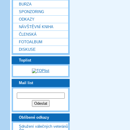
BURZA
SPONZORING
ODKAZY
NÁVŠTĚVNÍ KNIHA
ČLENSKÁ
FOTOALBUM
DISKUSE
Toplist
Mail list
Oblíbené odkazy
Sdružení válečných veteránů