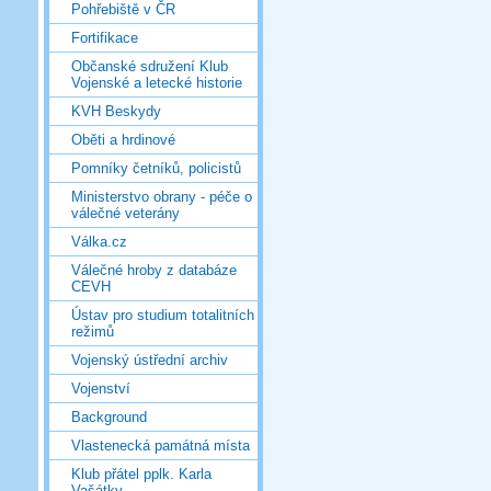
Pohřebiště v ČR
Fortifikace
Občanské sdružení Klub
Vojenské a letecké historie
KVH Beskydy
Oběti a hrdinové
Pomníky četníků, policistů
Ministerstvo obrany - péče o
válečné veterány
Válka.cz
Válečné hroby z databáze
CEVH
Ústav pro studium totalitních
režimů
Vojenský ústřední archiv
Vojenství
Background
Vlastenecká památná místa
Klub přátel pplk. Karla
Vašátky