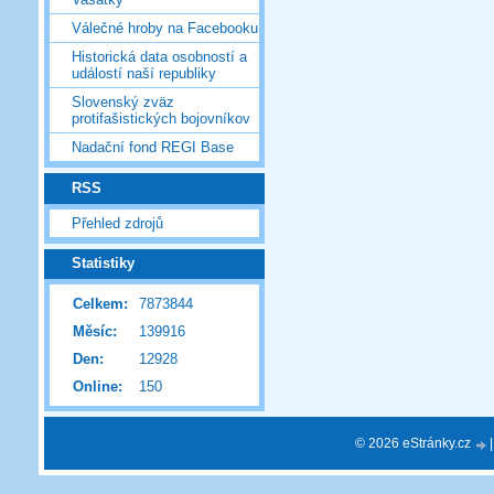
Válečné hroby na Facebooku
Historická data osobností a
událostí naší republiky
Slovenský zväz
protifašistických bojovníkov
Nadační fond REGI Base
RSS
Přehled zdrojů
Statistiky
Celkem:
7873844
Měsíc:
139916
Den:
12928
Online:
150
© 2026 eStránky.cz