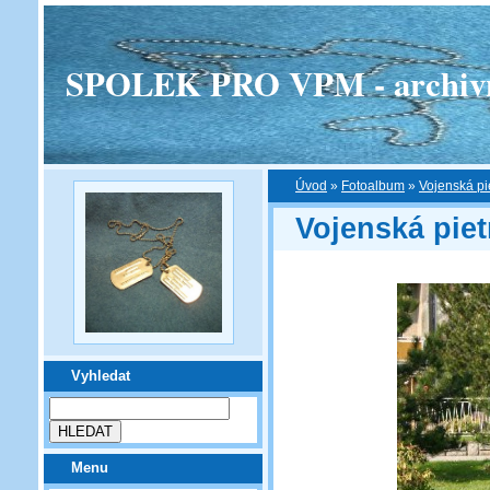
SPOLEK PRO VPM - archivní v
Úvod
»
Fotoalbum
»
Vojenská pi
Vojenská piet
Vyhledat
Menu