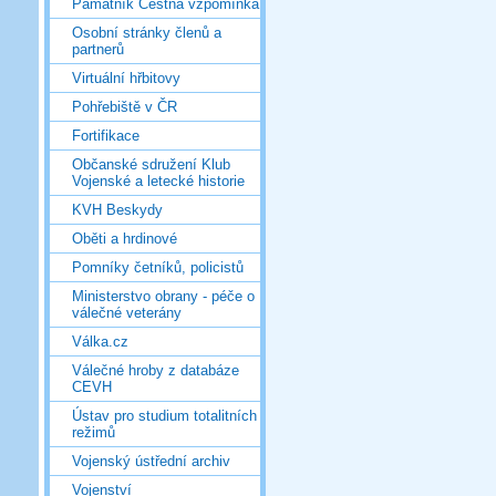
Památník Čestná vzpomínka
Osobní stránky členů a
partnerů
Virtuální hřbitovy
Pohřebiště v ČR
Fortifikace
Občanské sdružení Klub
Vojenské a letecké historie
KVH Beskydy
Oběti a hrdinové
Pomníky četníků, policistů
Ministerstvo obrany - péče o
válečné veterány
Válka.cz
Válečné hroby z databáze
CEVH
Ústav pro studium totalitních
režimů
Vojenský ústřední archiv
Vojenství