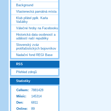
Background
Vlastenecká památná místa
Klub přátel pplk. Karla
Vašátky
Válečné hroby na Facebooku
Historická data osobností a
událostí naší republiky
Slovenský zväz
protifašistických bojovníkov
Nadační fond REGI Base
RSS
Přehled zdrojů
Statistiky
Celkem:
7881428
Měsíc:
145314
Den:
6811
Online:
89