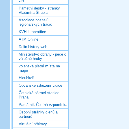
ČR
Pamětní desky - stránky
Vladimíra Štrupla
Asociace nositelů
legionářských tradic
KVH Litobratřice
ATM Online
Dolin history web
Ministerstvo obrany - péče o
válečné hroby
vojenská pietní místa na
mapě
Hloubkaři
Občanské sdružení Lidice
Četnická pátrací stanice
Praha
Památník Čestná vzpomínka
Osobní stránky členů a
partnerů
Virtuální hřbitovy