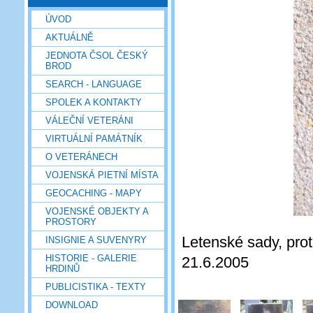
ÚVOD
AKTUÁLNĚ
JEDNOTA ČSOL ČESKÝ
BROD
SEARCH - LANGUAGE
SPOLEK A KONTAKTY
VÁLEČNÍ VETERÁNI
VIRTUÁLNÍ PAMÁTNÍK
O VETERÁNECH
VOJENSKÁ PIETNÍ MÍSTA
GEOCACHING - MAPY
VOJENSKÉ OBJEKTY A
PROSTORY
Letenské sady, prot
INSIGNIE A SUVENYRY
HISTORIE - GALERIE
21.6.2005
HRDINŮ
PUBLICISTIKA - TEXTY
DOWNLOAD