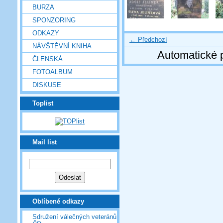
BURZA
SPONZORING
ODKAZY
← Předchozí
NÁVŠTĚVNÍ KNIHA
Automatické 
ČLENSKÁ
FOTOALBUM
DISKUSE
Toplist
Mail list
Oblíbené odkazy
Sdružení válečných veteránů