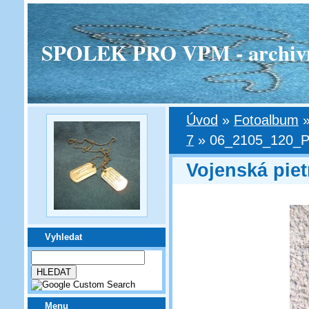
SPOLEK PRO VPM - archivní v
Úvod
»
Fotoalbum
7
»
06_2105_120_Pr
Vojenská piet
Vyhledat
Menu