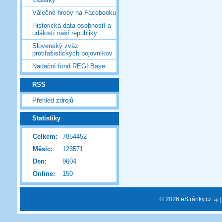
Válečné hroby na Facebooku
Historická data osobností a
událostí naší republiky
Slovenský zväz
protifašistických bojovníkov
Nadační fond REGI Base
RSS
Přehled zdrojů
Statistiky
Celkem:
7854452
Měsíc:
123571
Den:
9604
Online:
150
© 2026 eStránky.cz