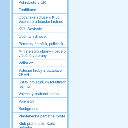
Pohřebiště v ČR
Fortifikace
Občanské sdružení Klub
Vojenské a letecké historie
KVH Beskydy
Oběti a hrdinové
Pomníky četníků, policistů
Ministerstvo obrany - péče o
válečné veterány
Válka.cz
Válečné hroby z databáze
CEVH
Ústav pro studium totalitních
režimů
Vojenský ústřední archiv
Vojenství
Background
Vlastenecká památná místa
Klub přátel pplk. Karla
Vašátky