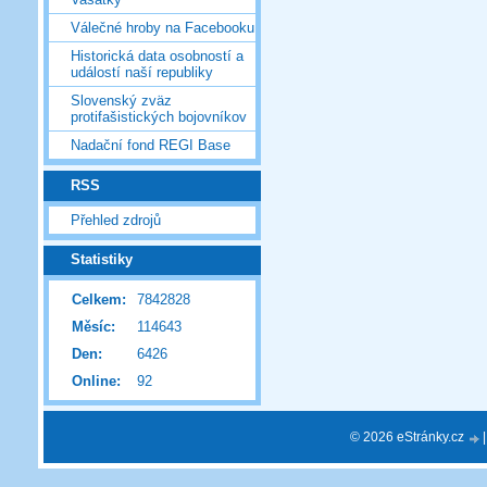
Válečné hroby na Facebooku
Historická data osobností a
událostí naší republiky
Slovenský zväz
protifašistických bojovníkov
Nadační fond REGI Base
RSS
Přehled zdrojů
Statistiky
Celkem:
7842828
Měsíc:
114643
Den:
6426
Online:
92
© 2026 eStránky.cz