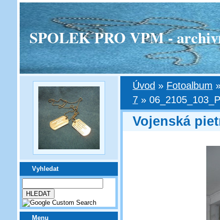
SPOLEK PRO VPM - archivní v
Úvod
»
Fotoalbum
7
»
06_2105_103_Pr
Vojenská piet
Vyhledat
Menu