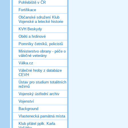
Pohřebiště v ČR
Fortifikace
Občanské sdružení Klub
Vojenské a letecké historie
KVH Beskydy
Oběti a hrdinové
Pomníky četníků, policistů
Ministerstvo obrany - péče o
válečné veterány
Válka.cz
Válečné hroby z databáze
CEVH
Ústav pro studium totalitních
režimů
Vojenský ústřední archiv
Vojenství
Background
Vlastenecká památná místa
Klub přátel pplk. Karla
Vašátky