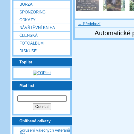
BURZA
SPONZORING
ODKAZY
← Předchozí
NÁVŠTĚVNÍ KNIHA
Automatické 
ČLENSKÁ
FOTOALBUM
DISKUSE
Toplist
Mail list
Oblíbené odkazy
Sdružení válečných veteránů