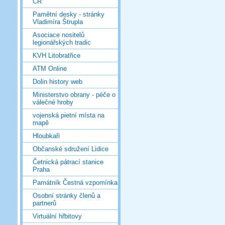
ČR
Pamětní desky - stránky
Vladimíra Štrupla
Asociace nositelů
legionářských tradic
KVH Litobratřice
ATM Online
Dolin history web
Ministerstvo obrany - péče o
válečné hroby
vojenská pietní místa na
mapě
Hloubkaři
Občanské sdružení Lidice
Četnická pátrací stanice
Praha
Památník Čestná vzpomínka
Osobní stránky členů a
partnerů
Virtuální hřbitovy