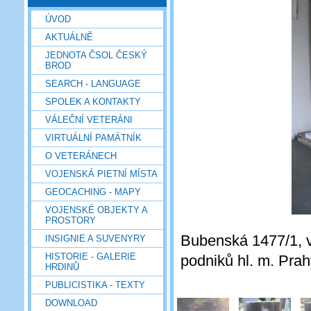
ÚVOD
AKTUÁLNĚ
JEDNOTA ČSOL ČESKÝ
BROD
SEARCH - LANGUAGE
SPOLEK A KONTAKTY
VÁLEČNÍ VETERÁNI
VIRTUÁLNÍ PAMÁTNÍK
O VETERÁNECH
VOJENSKÁ PIETNÍ MÍSTA
GEOCACHING - MAPY
VOJENSKÉ OBJEKTY A
PROSTORY
Bubenská 1477/1, 
INSIGNIE A SUVENYRY
HISTORIE - GALERIE
podniků hl. m. Prah
HRDINŮ
PUBLICISTIKA - TEXTY
DOWNLOAD