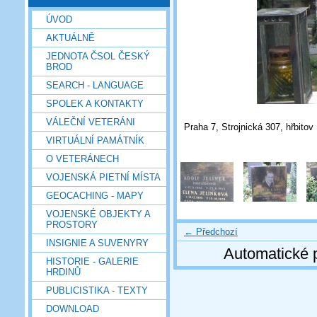
ÚVOD
AKTUÁLNĚ
JEDNOTA ČSOL ČESKÝ
BROD
SEARCH - LANGUAGE
SPOLEK A KONTAKTY
VÁLEČNÍ VETERÁNI
Praha 7, Strojnická 307, hřbitov
VIRTUÁLNÍ PAMÁTNÍK
O VETERÁNECH
VOJENSKÁ PIETNÍ MÍSTA
GEOCACHING - MAPY
VOJENSKÉ OBJEKTY A
PROSTORY
← Předchozí
INSIGNIE A SUVENYRY
Automatické 
HISTORIE - GALERIE
HRDINŮ
PUBLICISTIKA - TEXTY
DOWNLOAD