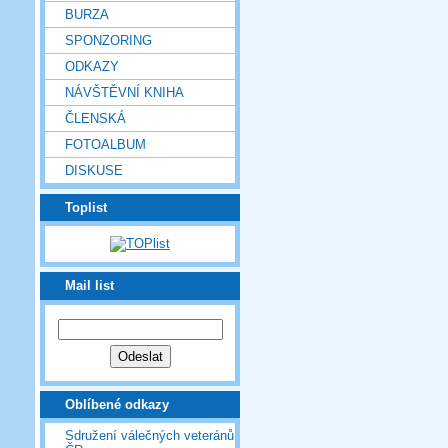
BURZA
SPONZORING
ODKAZY
NÁVŠTĚVNÍ KNIHA
ČLENSKÁ
FOTOALBUM
DISKUSE
Toplist
Mail list
Oblíbené odkazy
Sdružení válečných veteránů