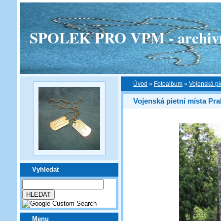
SPOLEK PRO VPM - archivní v
Úvod
»
Fotoalbum
»
Vojenská pi
Vojenská pietní místa Pra
Vyhledat
Menu