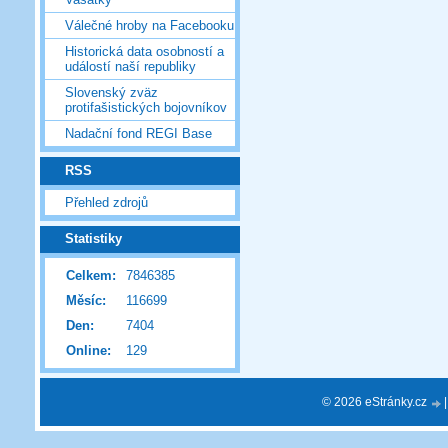
Válečné hroby na Facebooku
Historická data osobností a
událostí naší republiky
Slovenský zväz
protifašistických bojovníkov
Nadační fond REGI Base
RSS
Přehled zdrojů
Statistiky
Celkem:
7846385
Měsíc:
116699
Den:
7404
Online:
129
© 2026 eStránky.cz