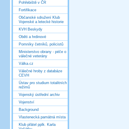
Pohřebiště v ČR
Fortifikace
Občanské sdružení Klub
Vojenské a letecké historie
KVH Beskydy
Oběti a hrdinové
Pomníky četníků, policistů
Ministerstvo obrany - péče o
válečné veterány
Válka.cz
Válečné hroby z databáze
CEVH
Ústav pro studium totalitních
režimů
Vojenský ústřední archiv
Vojenství
Background
Vlastenecká památná místa
Klub přátel pplk. Karla
Vašátky