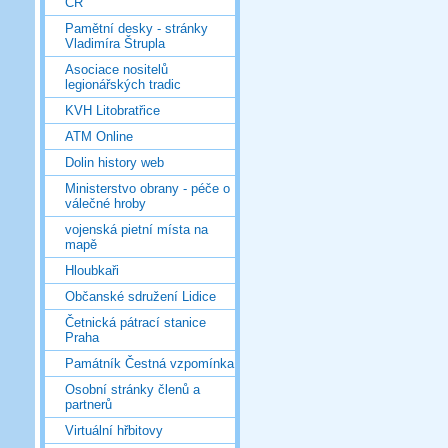
ČR
Pamětní desky - stránky
Vladimíra Štrupla
Asociace nositelů
legionářských tradic
KVH Litobratřice
ATM Online
Dolin history web
Ministerstvo obrany - péče o
válečné hroby
vojenská pietní místa na
mapě
Hloubkaři
Občanské sdružení Lidice
Četnická pátrací stanice
Praha
Památník Čestná vzpomínka
Osobní stránky členů a
partnerů
Virtuální hřbitovy