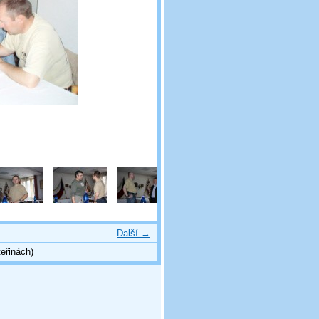
Další →
eřinách)