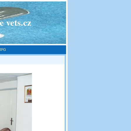
 vets.cz
JPG