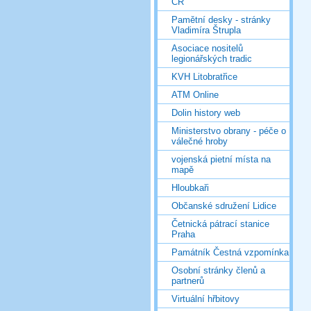
ČR
Pamětní desky - stránky
Vladimíra Štrupla
Asociace nositelů
legionářských tradic
KVH Litobratřice
ATM Online
Dolin history web
Ministerstvo obrany - péče o
válečné hroby
vojenská pietní místa na
mapě
Hloubkaři
Občanské sdružení Lidice
Četnická pátrací stanice
Praha
Památník Čestná vzpomínka
Osobní stránky členů a
partnerů
Virtuální hřbitovy