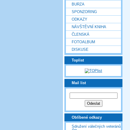
BURZA
SPONZORING
ODKAZY
NÁVŠTĚVNÍ KNIHA
ČLENSKÁ
FOTOALBUM
DISKUSE
Toplist
Mail list
Oblíbené odkazy
Sdružení válečných veteránů