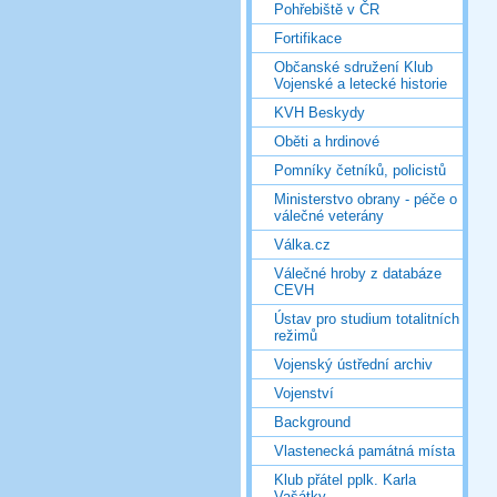
Pohřebiště v ČR
Fortifikace
Občanské sdružení Klub
Vojenské a letecké historie
KVH Beskydy
Oběti a hrdinové
Pomníky četníků, policistů
Ministerstvo obrany - péče o
válečné veterány
Válka.cz
Válečné hroby z databáze
CEVH
Ústav pro studium totalitních
režimů
Vojenský ústřední archiv
Vojenství
Background
Vlastenecká památná místa
Klub přátel pplk. Karla
Vašátky