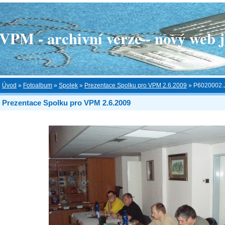
 - archivní verze - nový web je
Úvod
»
Fotoalbum
»
Spolek
»
Prezentace Spolku pro VPM 2.6.2009
»
P6020002.
Prezentace Spolku pro VPM 2.6.2009