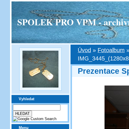
SPOLEK PRO VPM - archivní v
Úvod
»
Fotoalbum
IMG_3445_(1280x85
Prezentace S
Vyhledat
Menu