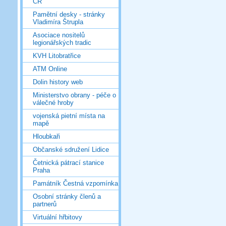
ČR
Pamětní desky - stránky
Vladimíra Štrupla
Asociace nositelů
legionářských tradic
KVH Litobratřice
ATM Online
Dolin history web
Ministerstvo obrany - péče o
válečné hroby
vojenská pietní místa na
mapě
Hloubkaři
Občanské sdružení Lidice
Četnická pátrací stanice
Praha
Památník Čestná vzpomínka
Osobní stránky členů a
partnerů
Virtuální hřbitovy