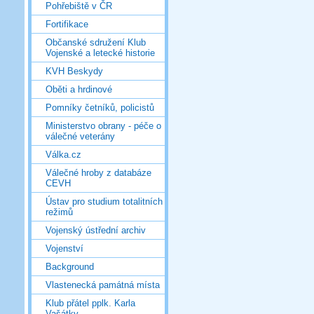
Pohřebiště v ČR
Fortifikace
Občanské sdružení Klub
Vojenské a letecké historie
KVH Beskydy
Oběti a hrdinové
Pomníky četníků, policistů
Ministerstvo obrany - péče o
válečné veterány
Válka.cz
Válečné hroby z databáze
CEVH
Ústav pro studium totalitních
režimů
Vojenský ústřední archiv
Vojenství
Background
Vlastenecká památná místa
Klub přátel pplk. Karla
Vašátky