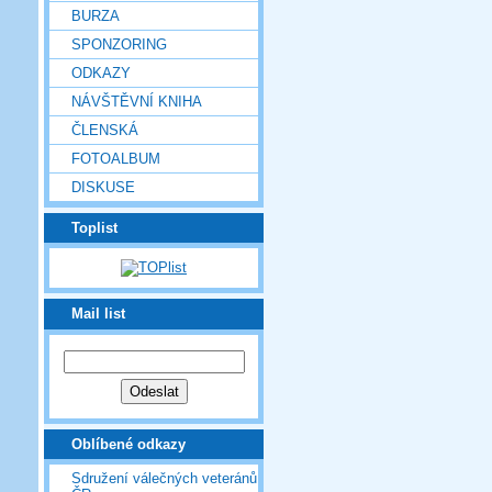
BURZA
SPONZORING
ODKAZY
NÁVŠTĚVNÍ KNIHA
ČLENSKÁ
FOTOALBUM
DISKUSE
Toplist
Mail list
Oblíbené odkazy
Sdružení válečných veteránů