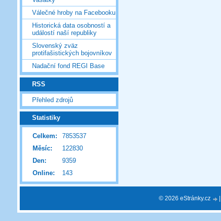
Válečné hroby na Facebooku
Historická data osobností a
událostí naší republiky
Slovenský zväz
protifašistických bojovníkov
Nadační fond REGI Base
RSS
Přehled zdrojů
Statistiky
Celkem:
7853537
Měsíc:
122830
Den:
9359
Online:
143
© 2026 eStránky.cz