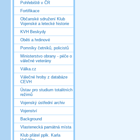
Pohřebiště v ČR
Fortifikace
Občanské sdružení Klub
Vojenské a letecké historie
KVH Beskydy
Oběti a hrdinové
Pomníky četníků, policistů
Ministerstvo obrany - péče o
válečné veterány
Válka.cz
Válečné hroby z databáze
CEVH
Ústav pro studium totalitních
režimů
Vojenský ústřední archiv
Vojenství
Background
Vlastenecká památná místa
Klub přátel pplk. Karla
Vašátky