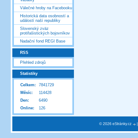
Válečné hroby na Facebooku
Historická data osobností a
událostí naší republiky
Slovenský zväz
protifašistických bojovníkov
Nadační fond REGI Base
RSS
Přehled zdrojů
Statistiky
Celkem:
7841729
Měsíc:
114428
Den:
6490
Online:
126
© 2026 eStránky.cz