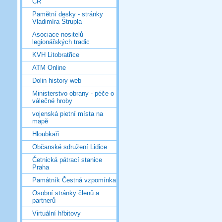
ČR
Pamětní desky - stránky
Vladimíra Štrupla
Asociace nositelů
legionářských tradic
KVH Litobratřice
ATM Online
Dolin history web
Ministerstvo obrany - péče o
válečné hroby
vojenská pietní místa na
mapě
Hloubkaři
Občanské sdružení Lidice
Četnická pátrací stanice
Praha
Památník Čestná vzpomínka
Osobní stránky členů a
partnerů
Virtuální hřbitovy