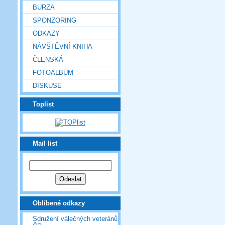
BURZA
SPONZORING
ODKAZY
NÁVŠTĚVNÍ KNIHA
ČLENSKÁ
FOTOALBUM
DISKUSE
Toplist
Mail list
Oblíbené odkazy
Sdružení válečných veteránů