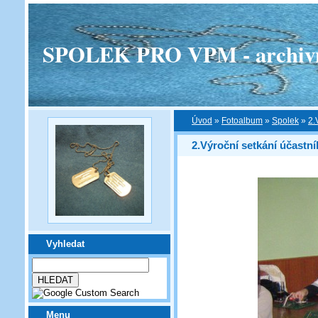
SPOLEK PRO VPM - archivní v
Úvod
»
Fotoalbum
»
Spolek
»
2.
2.Výroční setkání účast
Vyhledat
Menu