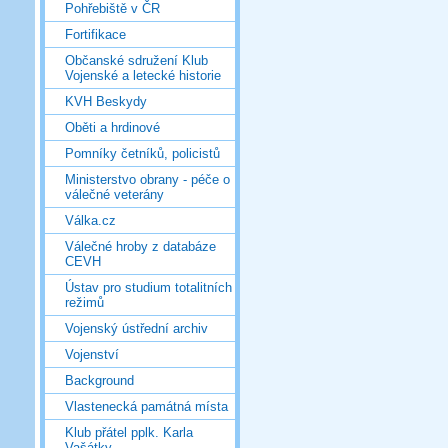
Pohřebiště v ČR
Fortifikace
Občanské sdružení Klub
Vojenské a letecké historie
KVH Beskydy
Oběti a hrdinové
Pomníky četníků, policistů
Ministerstvo obrany - péče o
válečné veterány
Válka.cz
Válečné hroby z databáze
CEVH
Ústav pro studium totalitních
režimů
Vojenský ústřední archiv
Vojenství
Background
Vlastenecká památná místa
Klub přátel pplk. Karla
Vašátky