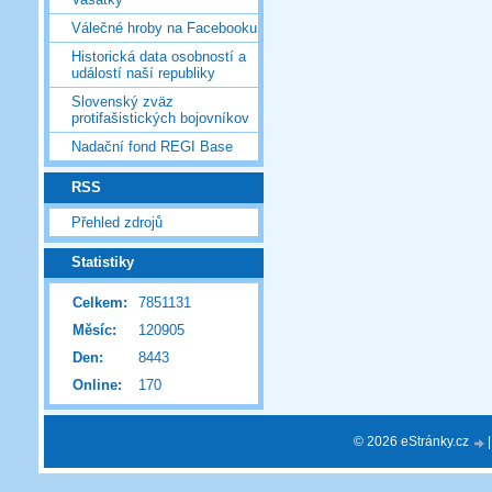
Válečné hroby na Facebooku
Historická data osobností a
událostí naší republiky
Slovenský zväz
protifašistických bojovníkov
Nadační fond REGI Base
RSS
Přehled zdrojů
Statistiky
Celkem:
7851131
Měsíc:
120905
Den:
8443
Online:
170
© 2026 eStránky.cz