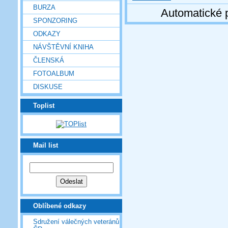
BURZA
Automatické 
SPONZORING
ODKAZY
NÁVŠTĚVNÍ KNIHA
ČLENSKÁ
FOTOALBUM
DISKUSE
Toplist
Mail list
Oblíbené odkazy
Sdružení válečných veteránů