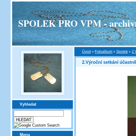
SPOLEK PRO VPM - archivní v
Úvod
»
Fotoalbum
»
Spolek
»
2.
2.Výroční setkání účast
Vyhledat
Menu