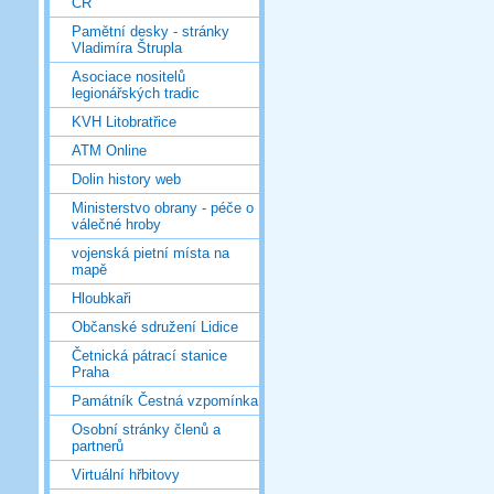
ČR
Pamětní desky - stránky
Vladimíra Štrupla
Asociace nositelů
legionářských tradic
KVH Litobratřice
ATM Online
Dolin history web
Ministerstvo obrany - péče o
válečné hroby
vojenská pietní místa na
mapě
Hloubkaři
Občanské sdružení Lidice
Četnická pátrací stanice
Praha
Památník Čestná vzpomínka
Osobní stránky členů a
partnerů
Virtuální hřbitovy