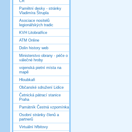
ČR
Pamětní desky - stránky
Vladimíra Štrupla
Asociace nositelů
legionářských tradic
KVH Litobratřice
ATM Online
Dolin history web
Ministerstvo obrany - péče o
válečné hroby
vojenská pietní místa na
mapě
Hloubkaři
Občanské sdružení Lidice
Četnická pátrací stanice
Praha
Památník Čestná vzpomínka
Osobní stránky členů a
partnerů
Virtuální hřbitovy