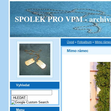
SPOLEK PRO VPM - archivní v
Úvod
»
Fotoalbum
»
Mimo ráme
Mimo rámec
Vyhledat
Menu