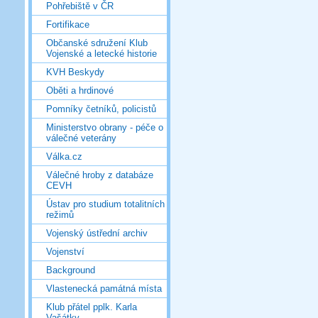
Pohřebiště v ČR
Fortifikace
Občanské sdružení Klub
Vojenské a letecké historie
KVH Beskydy
Oběti a hrdinové
Pomníky četníků, policistů
Ministerstvo obrany - péče o
válečné veterány
Válka.cz
Válečné hroby z databáze
CEVH
Ústav pro studium totalitních
režimů
Vojenský ústřední archiv
Vojenství
Background
Vlastenecká památná místa
Klub přátel pplk. Karla
Vašátky