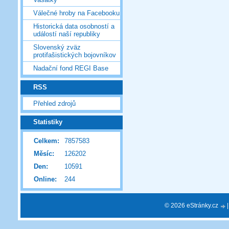
Válečné hroby na Facebooku
Historická data osobností a
událostí naší republiky
Slovenský zväz
protifašistických bojovníkov
Nadační fond REGI Base
RSS
Přehled zdrojů
Statistiky
Celkem:
7857583
Měsíc:
126202
Den:
10591
Online:
244
© 2026 eStránky.cz