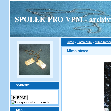
SPOLEK PRO VPM - archivní v
Úvod
»
Fotoalbum
»
Mimo ráme
Mimo rámec
Vyhledat
Menu