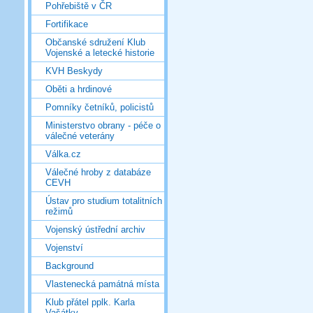
Pohřebiště v ČR
Fortifikace
Občanské sdružení Klub
Vojenské a letecké historie
KVH Beskydy
Oběti a hrdinové
Pomníky četníků, policistů
Ministerstvo obrany - péče o
válečné veterány
Válka.cz
Válečné hroby z databáze
CEVH
Ústav pro studium totalitních
režimů
Vojenský ústřední archiv
Vojenství
Background
Vlastenecká památná místa
Klub přátel pplk. Karla
Vašátky