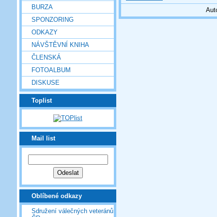
BURZA
Aut
SPONZORING
ODKAZY
NÁVŠTĚVNÍ KNIHA
ČLENSKÁ
FOTOALBUM
DISKUSE
Toplist
Mail list
Oblíbené odkazy
Sdružení válečných veteránů