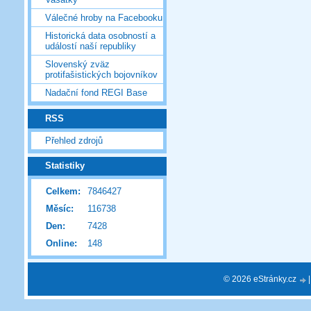
Válečné hroby na Facebooku
Historická data osobností a
událostí naší republiky
Slovenský zväz
protifašistických bojovníkov
Nadační fond REGI Base
RSS
Přehled zdrojů
Statistiky
Celkem:
7846427
Měsíc:
116738
Den:
7428
Online:
148
© 2026 eStránky.cz