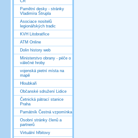
ČR
Pamětní desky - stránky
Vladimíra Štrupla
Asociace nositelů
legionářských tradic
KVH Litobratřice
ATM Online
Dolin history web
Ministerstvo obrany - péče o
válečné hroby
vojenská pietní místa na
mapě
Hloubkaři
Občanské sdružení Lidice
Četnická pátrací stanice
Praha
Památník Čestná vzpomínka
Osobní stránky členů a
partnerů
Virtuální hřbitovy