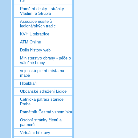
ČR
Pamětní desky - stránky
Vladimíra Štrupla
Asociace nositelů
legionářských tradic
KVH Litobratřice
ATM Online
Dolin history web
Ministerstvo obrany - péče o
válečné hroby
vojenská pietní místa na
mapě
Hloubkaři
Občanské sdružení Lidice
Četnická pátrací stanice
Praha
Památník Čestná vzpomínka
Osobní stránky členů a
partnerů
Virtuální hřbitovy