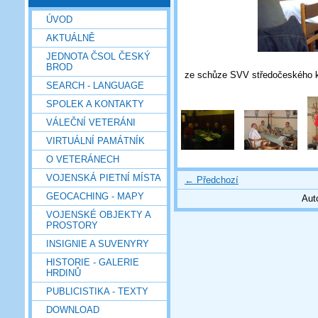
ÚVOD
AKTUÁLNĚ
JEDNOTA ČSOL ČESKÝ
BROD
ze schůze SVV středočeského k
SEARCH - LANGUAGE
SPOLEK A KONTAKTY
VÁLEČNÍ VETERÁNI
VIRTUÁLNÍ PAMÁTNÍK
O VETERÁNECH
VOJENSKÁ PIETNÍ MÍSTA
← Předchozí
GEOCACHING - MAPY
Aut
VOJENSKÉ OBJEKTY A
PROSTORY
INSIGNIE A SUVENYRY
HISTORIE - GALERIE
HRDINŮ
PUBLICISTIKA - TEXTY
DOWNLOAD