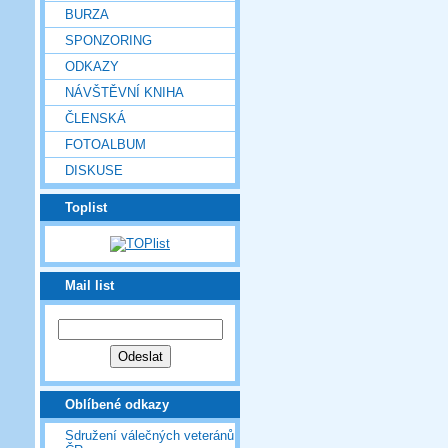
BURZA
SPONZORING
ODKAZY
NÁVŠTĚVNÍ KNIHA
ČLENSKÁ
FOTOALBUM
DISKUSE
Toplist
Mail list
Oblíbené odkazy
Sdružení válečných veteránů