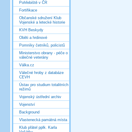
Pohřebiště v ČR
Fortifikace
Občanské sdružení Klub
Vojenské a letecké historie
KVH Beskydy
Oběti a hrdinové
Pomníky četníků, policistů
Ministerstvo obrany - péče o
válečné veterány
Válka.cz
Válečné hroby z databáze
CEVH
Ústav pro studium totalitních
režimů
Vojenský ústřední archiv
Vojenství
Background
Vlastenecká památná místa
Klub přátel pplk. Karla
Vašátky