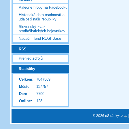
Válečné hroby na Facebooku
Historická data osobností a
událostí naší republiky
Slovenský zväz
protifašistických bojovníkov
Nadační fond REGI Base
RSS
Přehled zdrojů
Statistiky
Celkem:
7847569
Měsíc:
117757
Den:
7790
Online:
128
© 2026 eStránky.cz