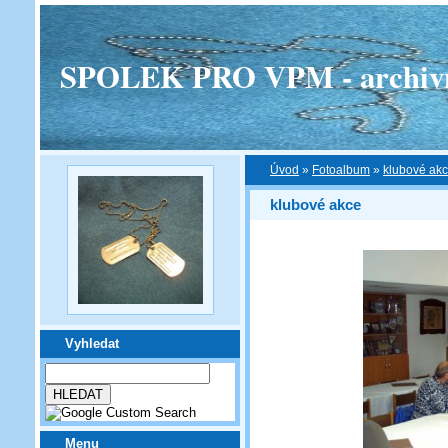
SPOLEK PRO VPM - archivní v
Úvod
»
Fotoalbum
»
klubové ak
klubové akce
Vyhledat
Menu