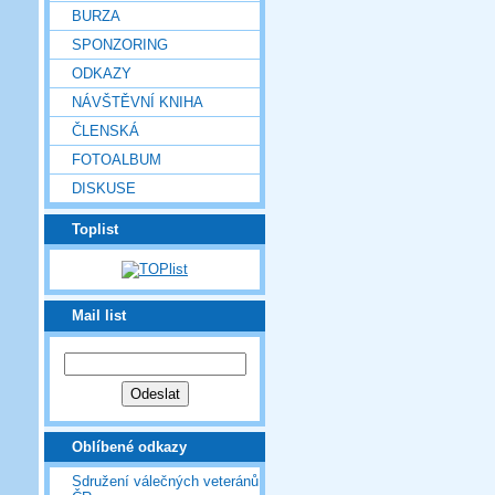
BURZA
SPONZORING
ODKAZY
NÁVŠTĚVNÍ KNIHA
ČLENSKÁ
FOTOALBUM
DISKUSE
Toplist
Mail list
Oblíbené odkazy
Sdružení válečných veteránů