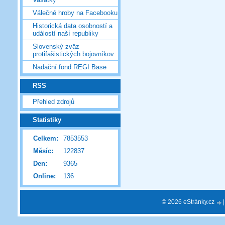
Válečné hroby na Facebooku
Historická data osobností a
událostí naší republiky
Slovenský zväz
protifašistických bojovníkov
Nadační fond REGI Base
RSS
Přehled zdrojů
Statistiky
Celkem:
7853553
Měsíc:
122837
Den:
9365
Online:
136
© 2026 eStránky.cz