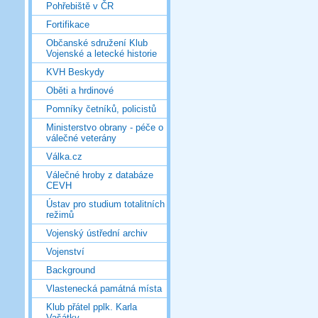
Pohřebiště v ČR
Fortifikace
Občanské sdružení Klub
Vojenské a letecké historie
KVH Beskydy
Oběti a hrdinové
Pomníky četníků, policistů
Ministerstvo obrany - péče o
válečné veterány
Válka.cz
Válečné hroby z databáze
CEVH
Ústav pro studium totalitních
režimů
Vojenský ústřední archiv
Vojenství
Background
Vlastenecká památná místa
Klub přátel pplk. Karla
Vašátky