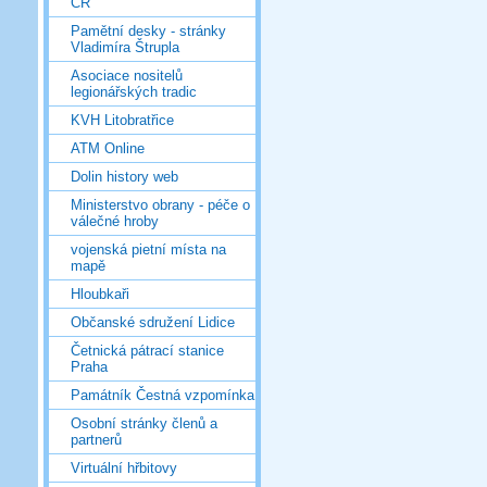
ČR
Pamětní desky - stránky
Vladimíra Štrupla
Asociace nositelů
legionářských tradic
KVH Litobratřice
ATM Online
Dolin history web
Ministerstvo obrany - péče o
válečné hroby
vojenská pietní místa na
mapě
Hloubkaři
Občanské sdružení Lidice
Četnická pátrací stanice
Praha
Památník Čestná vzpomínka
Osobní stránky členů a
partnerů
Virtuální hřbitovy