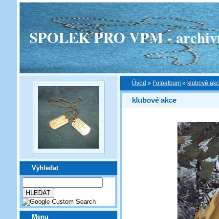
SPOLEK PRO VPM - archivní v
Úvod
»
Fotoalbum
»
klubové ak
klubové akce
Vyhledat
Menu