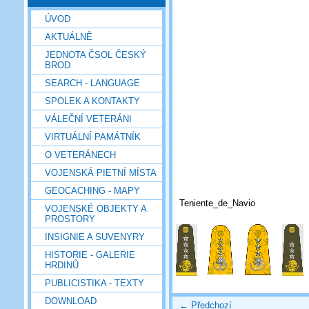
ÚVOD
AKTUÁLNĚ
JEDNOTA ČSOL ČESKÝ
BROD
SEARCH - LANGUAGE
SPOLEK A KONTAKTY
VÁLEČNÍ VETERÁNI
VIRTUÁLNÍ PAMÁTNÍK
O VETERÁNECH
VOJENSKÁ PIETNÍ MÍSTA
GEOCACHING - MAPY
Teniente_de_Navio
VOJENSKÉ OBJEKTY A
PROSTORY
INSIGNIE A SUVENYRY
HISTORIE - GALERIE
HRDINŮ
PUBLICISTIKA - TEXTY
DOWNLOAD
← Předchozí