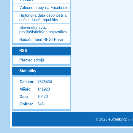
Válečné hroby na Facebooku
Historická data osobností a
událostí naší republiky
Slovenský zväz
protifašistických bojovníkov
Nadační fond REGI Base
RSS
Přehled zdrojů
Statistiky
Celkem:
7876434
Měsíc:
141923
Den:
10470
Online:
348
© 2026 eStránky.cz