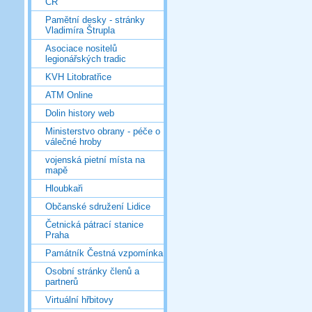
ČR
Pamětní desky - stránky
Vladimíra Štrupla
Asociace nositelů
legionářských tradic
KVH Litobratřice
ATM Online
Dolin history web
Ministerstvo obrany - péče o
válečné hroby
vojenská pietní místa na
mapě
Hloubkaři
Občanské sdružení Lidice
Četnická pátrací stanice
Praha
Památník Čestná vzpomínka
Osobní stránky členů a
partnerů
Virtuální hřbitovy