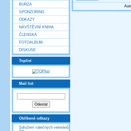
BURZA
Aut
SPONZORING
ODKAZY
NÁVŠTĚVNÍ KNIHA
ČLENSKÁ
FOTOALBUM
DISKUSE
Toplist
Mail list
Oblíbené odkazy
Sdružení válečných veteránů