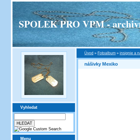
SPOLEK PRO VPM - archivní v
Úvod
»
Fotoalbum
»
insignie a n
nášivky Mexiko
Vyhledat
Menu