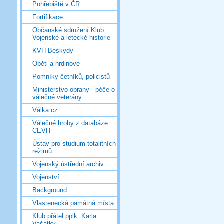
Pohřebiště v ČR
Fortifikace
Občanské sdružení Klub
Vojenské a letecké historie
KVH Beskydy
Oběti a hrdinové
Pomníky četníků, policistů
Ministerstvo obrany - péče o
válečné veterány
Válka.cz
Válečné hroby z databáze
CEVH
Ústav pro studium totalitních
režimů
Vojenský ústřední archiv
Vojenství
Background
Vlastenecká památná místa
Klub přátel pplk. Karla
Vašátky