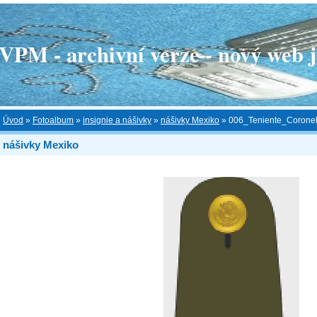
 - archivní verze - nový web je
Úvod
»
Fotoalbum
»
insignie a nášivky
»
nášivky Mexiko
»
006_Teniente_Coronel
nášivky Mexiko