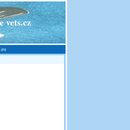
 vets.cz
.jpg