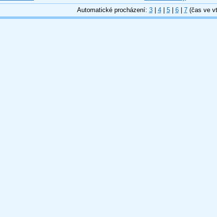
Automatické procházení:
3
|
4
|
5
|
6
|
7
(čas ve vt