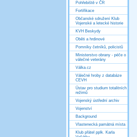
Pohřebiště v ČR
Fortifikace
Občanské sdružení Klub
Vojenské a letecké historie
KVH Beskydy
Oběti a hrdinové
Pomníky četníků, policistů
Ministerstvo obrany - péče o
válečné veterány
Válka.cz
Válečné hroby z databáze
CEVH
Ústav pro studium totalitních
režimů
Vojenský ústřední archiv
Vojenství
Background
Vlastenecká památná místa
Klub přátel pplk. Karla
Vašátky