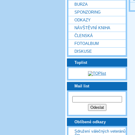
BURZA
SPONZORING
ODKAZY
NÁVŠTĚVNÍ KNIHA
ČLENSKÁ
FOTOALBUM
DISKUSE
Toplist
Mail list
Oblíbené odkazy
Sdružení válečných veteránů