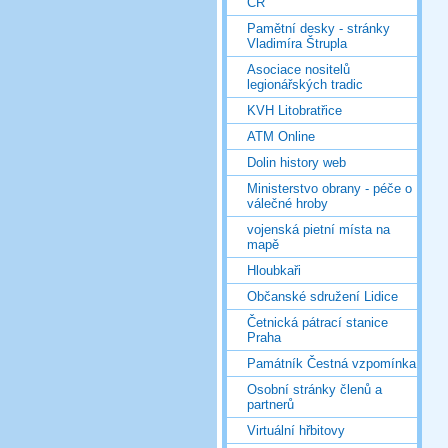
ČR
Pamětní desky - stránky
Vladimíra Štrupla
Asociace nositelů
legionářských tradic
KVH Litobratřice
ATM Online
Dolin history web
Ministerstvo obrany - péče o
válečné hroby
vojenská pietní místa na
mapě
Hloubkaři
Občanské sdružení Lidice
Četnická pátrací stanice
Praha
Památník Čestná vzpomínka
Osobní stránky členů a
partnerů
Virtuální hřbitovy