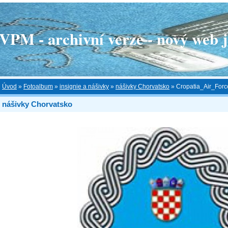
 - archivní verze - nový web je
Úvod
»
Fotoalbum
»
insignie a nášivky
»
nášivky Chorvatsko
»
Cropatia_Air_Forc
nášivky Chorvatsko