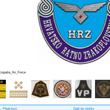
Cropatia_Air_Force
← Předchozí
Zpět do složky