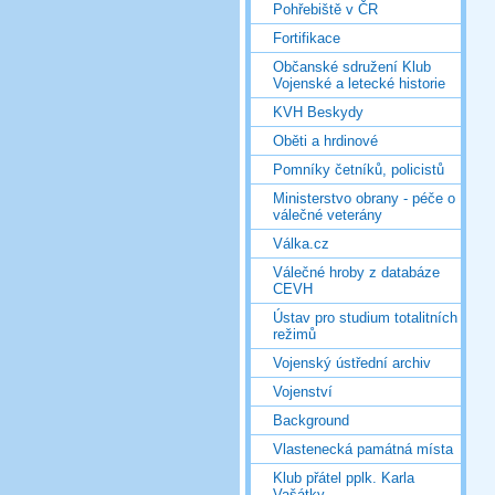
Pohřebiště v ČR
Fortifikace
Občanské sdružení Klub
Vojenské a letecké historie
KVH Beskydy
Oběti a hrdinové
Pomníky četníků, policistů
Ministerstvo obrany - péče o
válečné veterány
Válka.cz
Válečné hroby z databáze
CEVH
Ústav pro studium totalitních
režimů
Vojenský ústřední archiv
Vojenství
Background
Vlastenecká památná místa
Klub přátel pplk. Karla
Vašátky