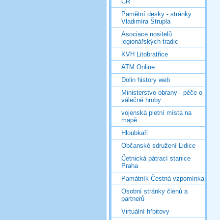
ČR
Pamětní desky - stránky
Vladimíra Štrupla
Asociace nositelů
legionářských tradic
KVH Litobratřice
ATM Online
Dolin history web
Ministerstvo obrany - péče o
válečné hroby
vojenská pietní místa na
mapě
Hloubkaři
Občanské sdružení Lidice
Četnická pátrací stanice
Praha
Památník Čestná vzpomínka
Osobní stránky členů a
partnerů
Virtuální hřbitovy