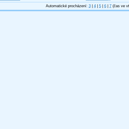
Automatické procházení:
3
|
4
|
5
|
6
|
7
(čas ve vt