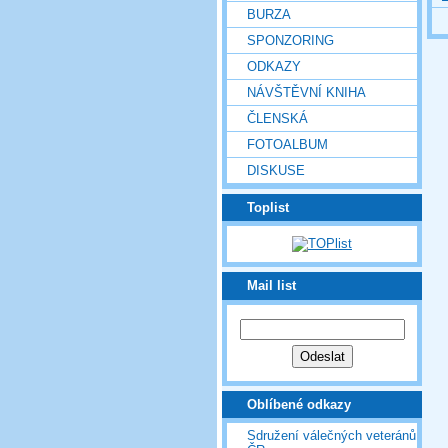
BURZA
SPONZORING
ODKAZY
NÁVŠTĚVNÍ KNIHA
ČLENSKÁ
FOTOALBUM
DISKUSE
Toplist
Mail list
Oblíbené odkazy
Sdružení válečných veteránů