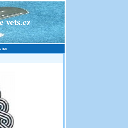
 vets.cz
e.jpg