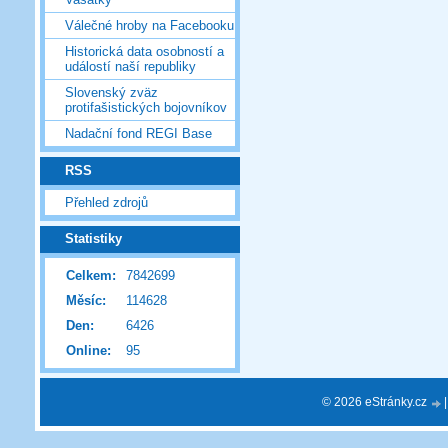
Válečné hroby na Facebooku
Historická data osobností a
událostí naší republiky
Slovenský zväz
protifašistických bojovníkov
Nadační fond REGI Base
RSS
Přehled zdrojů
Statistiky
Celkem:
7842699
Měsíc:
114628
Den:
6426
Online:
95
© 2026 eStránky.cz