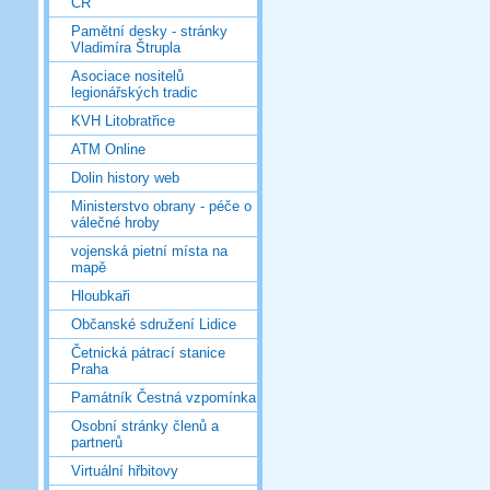
ČR
Pamětní desky - stránky
Vladimíra Štrupla
Asociace nositelů
legionářských tradic
KVH Litobratřice
ATM Online
Dolin history web
Ministerstvo obrany - péče o
válečné hroby
vojenská pietní místa na
mapě
Hloubkaři
Občanské sdružení Lidice
Četnická pátrací stanice
Praha
Památník Čestná vzpomínka
Osobní stránky členů a
partnerů
Virtuální hřbitovy