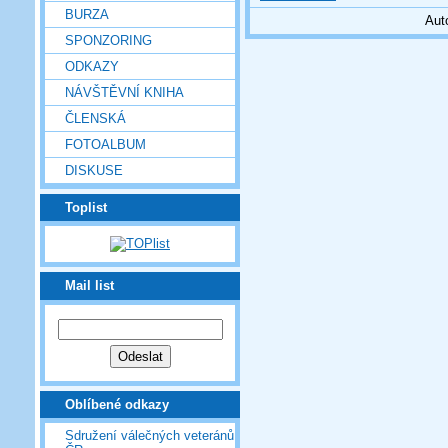
BURZA
Aut
SPONZORING
ODKAZY
NÁVŠTĚVNÍ KNIHA
ČLENSKÁ
FOTOALBUM
DISKUSE
Toplist
Mail list
Oblíbené odkazy
Sdružení válečných veteránů