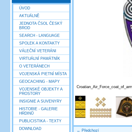
ÚVOD
AKTUÁLNĚ
JEDNOTA ČSOL ČESKÝ
BROD
SEARCH - LANGUAGE
SPOLEK A KONTAKTY
VÁLEČNÍ VETERÁNI
VIRTUÁLNÍ PAMÁTNÍK
O VETERÁNECH
VOJENSKÁ PIETNÍ MÍSTA
GEOCACHING - MAPY
Croatian_Air_Force_coat_of_ar
VOJENSKÉ OBJEKTY A
PROSTORY
INSIGNIE A SUVENYRY
HISTORIE - GALERIE
HRDINŮ
PUBLICISTIKA - TEXTY
DOWNLOAD
← Předchozí