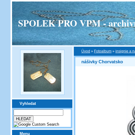
SPOLEK PRO VPM - archivní v
Úvod
»
Fotoalbum
»
insignie a n
nášivky Chorvatsko
Vyhledat
Menu