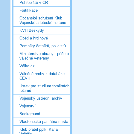
Pohřebiště v ČR
Fortifikace
Občanské sdružení Klub
Vojenské a letecké historie
KVH Beskydy
Oběti a hrdinové
Pomníky četníků, policistů
Ministerstvo obrany - péče o
válečné veterány
Válka.cz
Válečné hroby z databáze
CEVH
Ústav pro studium totalitních
režimů
Vojenský ústřední archiv
Vojenství
Background
Vlastenecká památná místa
Klub přátel pplk. Karla
Vašátky