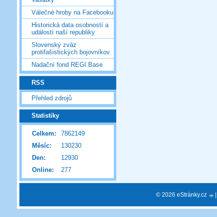
Válečné hroby na Facebooku
Historická data osobností a
událostí naší republiky
Slovenský zväz
protifašistických bojovníkov
Nadační fond REGI Base
RSS
Přehled zdrojů
Statistiky
Celkem:
7862149
Měsíc:
130230
Den:
12930
Online:
277
© 2026 eStránky.cz