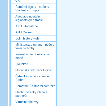
ČR
Pamětní desky - stránky
Vladimíra Štrupla
Asociace nositelů
legionářských tradic
KVH Litobratřice
ATM Online
Dolin history web
Ministerstvo obrany - péče o
válečné hroby
vojenská pietní místa na
mapě
Hloubkaři
Občanské sdružení Lidice
Četnická pátrací stanice
Praha
Památník Čestná vzpomínka
Osobní stránky členů a
partnerů
Virtuální hřbitovy