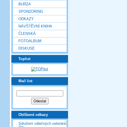
BURZA
SPONZORING
ODKAZY
NÁVŠTĚVNÍ KNIHA
ČLENSKÁ
FOTOALBUM
DISKUSE
Toplist
Mail list
Oblíbené odkazy
Sdružení válečných veteránů