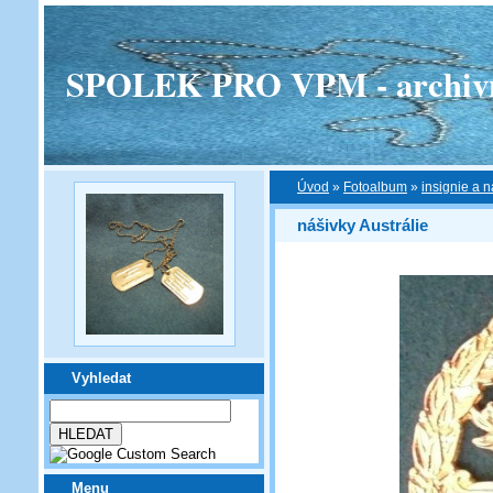
SPOLEK PRO VPM - archivní v
Úvod
»
Fotoalbum
»
insignie a n
nášivky Austrálie
Vyhledat
Menu