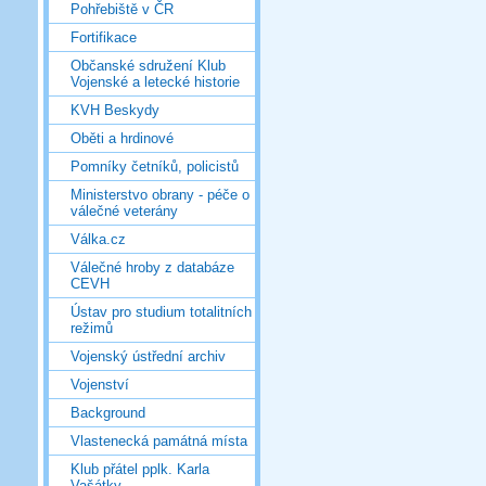
Pohřebiště v ČR
Fortifikace
Občanské sdružení Klub
Vojenské a letecké historie
KVH Beskydy
Oběti a hrdinové
Pomníky četníků, policistů
Ministerstvo obrany - péče o
válečné veterány
Válka.cz
Válečné hroby z databáze
CEVH
Ústav pro studium totalitních
režimů
Vojenský ústřední archiv
Vojenství
Background
Vlastenecká památná místa
Klub přátel pplk. Karla
Vašátky