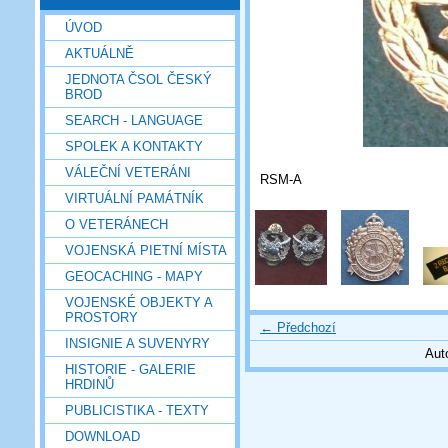
ÚVOD
AKTUÁLNĚ
JEDNOTA ČSOL ČESKÝ
BROD
SEARCH - LANGUAGE
SPOLEK A KONTAKTY
VÁLEČNÍ VETERÁNI
RSM-A
VIRTUÁLNÍ PAMÁTNÍK
O VETERÁNECH
VOJENSKÁ PIETNÍ MÍSTA
GEOCACHING - MAPY
VOJENSKÉ OBJEKTY A
PROSTORY
← Předchozí
INSIGNIE A SUVENYRY
Aut
HISTORIE - GALERIE
HRDINŮ
PUBLICISTIKA - TEXTY
DOWNLOAD