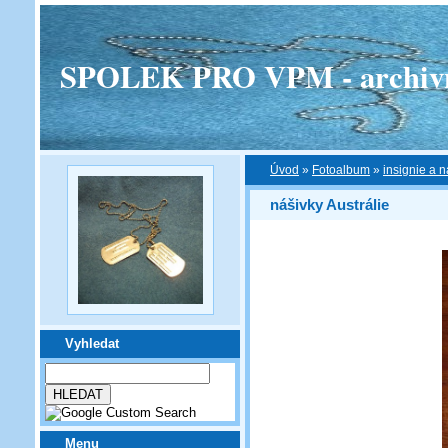
SPOLEK PRO VPM - archivní v
Úvod
»
Fotoalbum
»
insignie a n
nášivky Austrálie
Vyhledat
Menu