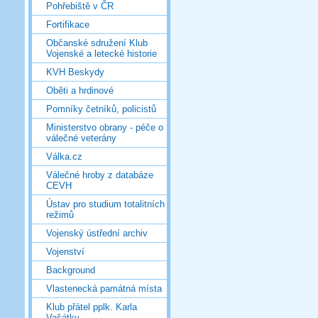
Pohřebiště v ČR
Fortifikace
Občanské sdružení Klub
Vojenské a letecké historie
KVH Beskydy
Oběti a hrdinové
Pomníky četníků, policistů
Ministerstvo obrany - péče o
válečné veterány
Válka.cz
Válečné hroby z databáze
CEVH
Ústav pro studium totalitních
režimů
Vojenský ústřední archiv
Vojenství
Background
Vlastenecká památná místa
Klub přátel pplk. Karla
Vašátky