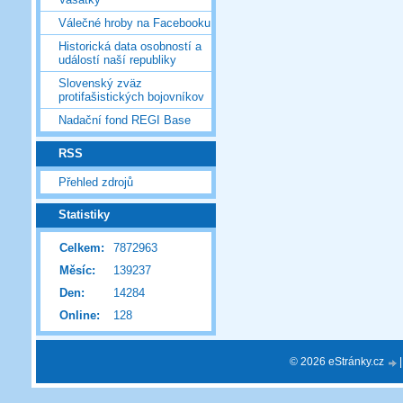
Válečné hroby na Facebooku
Historická data osobností a
událostí naší republiky
Slovenský zväz
protifašistických bojovníkov
Nadační fond REGI Base
RSS
Přehled zdrojů
Statistiky
Celkem:
7872963
Měsíc:
139237
Den:
14284
Online:
128
© 2026 eStránky.cz