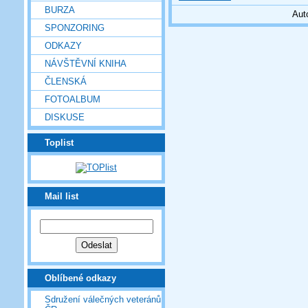
BURZA
Aut
SPONZORING
ODKAZY
NÁVŠTĚVNÍ KNIHA
ČLENSKÁ
FOTOALBUM
DISKUSE
Toplist
Mail list
Oblíbené odkazy
Sdružení válečných veteránů