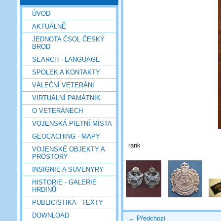
ÚVOD
AKTUÁLNĚ
JEDNOTA ČSOL ČESKÝ
BROD
SEARCH - LANGUAGE
SPOLEK A KONTAKTY
VÁLEČNÍ VETERÁNI
VIRTUÁLNÍ PAMÁTNÍK
O VETERÁNECH
VOJENSKÁ PIETNÍ MÍSTA
GEOCACHING - MAPY
rank
VOJENSKÉ OBJEKTY A
PROSTORY
INSIGNIE A SUVENYRY
HISTORIE - GALERIE
HRDINŮ
PUBLICISTIKA - TEXTY
DOWNLOAD
← Předchozí