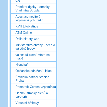
ČR
Pamětní desky - stránky
Vladimíra Štrupla
Asociace nositelů
legionářských tradic
KVH Litobratřice
ATM Online
Dolin history web
Ministerstvo obrany - péče o
válečné hroby
vojenská pietní místa na
mapě
Hloubkaři
Občanské sdružení Lidice
Četnická pátrací stanice
Praha
Památník Čestná vzpomínka
Osobní stránky členů a
partnerů
Virtuální hřbitovy