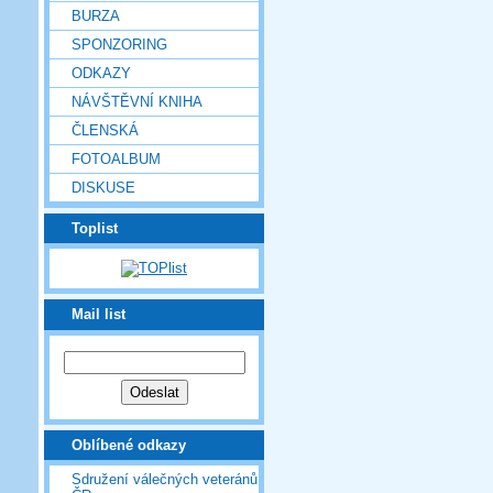
BURZA
SPONZORING
ODKAZY
NÁVŠTĚVNÍ KNIHA
ČLENSKÁ
FOTOALBUM
DISKUSE
Toplist
Mail list
Oblíbené odkazy
Sdružení válečných veteránů