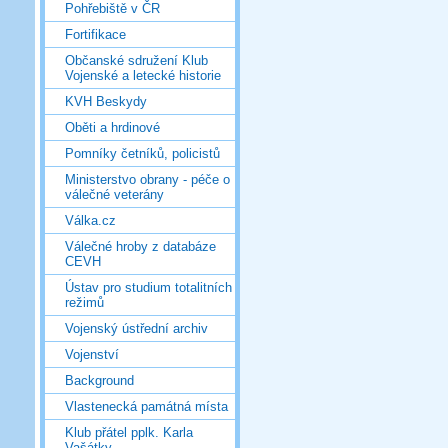
Pohřebiště v ČR
Fortifikace
Občanské sdružení Klub
Vojenské a letecké historie
KVH Beskydy
Oběti a hrdinové
Pomníky četníků, policistů
Ministerstvo obrany - péče o
válečné veterány
Válka.cz
Válečné hroby z databáze
CEVH
Ústav pro studium totalitních
režimů
Vojenský ústřední archiv
Vojenství
Background
Vlastenecká památná místa
Klub přátel pplk. Karla
Vašátky