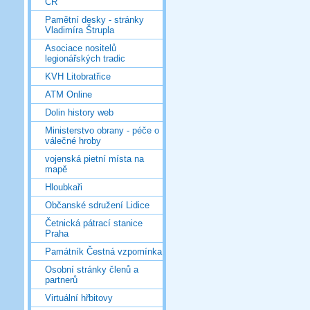
ČR
Pamětní desky - stránky
Vladimíra Štrupla
Asociace nositelů
legionářských tradic
KVH Litobratřice
ATM Online
Dolin history web
Ministerstvo obrany - péče o
válečné hroby
vojenská pietní místa na
mapě
Hloubkaři
Občanské sdružení Lidice
Četnická pátrací stanice
Praha
Památník Čestná vzpomínka
Osobní stránky členů a
partnerů
Virtuální hřbitovy