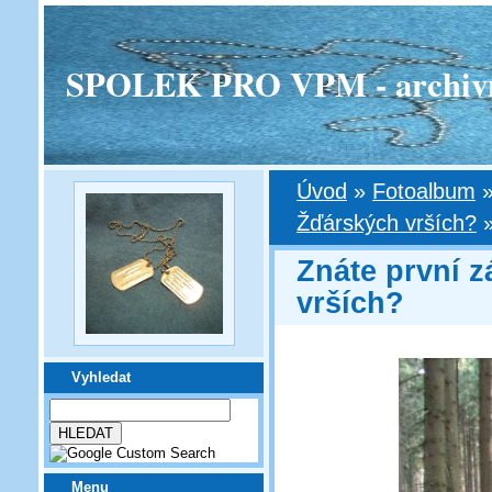
SPOLEK PRO VPM - archivní v
Úvod
»
Fotoalbum
Žďárských vrších?
Znáte první 
vrších?
Vyhledat
Menu