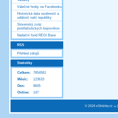
Válečné hroby na Facebooku
Historická data osobností a
událostí naší republiky
Slovenský zväz
protifašistických bojovníkov
Nadační fond REGI Base
RSS
Přehled zdrojů
Statistiky
Celkem:
7854581
Měsíc:
123633
Den:
9605
Online:
147
© 2026 eStránky.cz