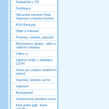
Pohřebiště v ČR
Fortifikace
Občanské sdružení Klub
Vojenské a letecké historie
KVH Beskydy
Oběti a hrdinové
Pomníky četníků, policistů
Ministerstvo obrany - péče o
válečné veterány
Válka.cz
Válečné hroby z databáze
CEVH
Ústav pro studium totalitních
režimů
Vojenský ústřední archiv
Vojenství
Background
Vlastenecká památná místa
Klub přátel pplk. Karla
Vašátky