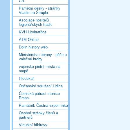
ČR
Pamětní desky - stránky
Vladimíra Štrupla
Asociace nositelů
legionářských tradic
KVH Litobratřice
ATM Online
Dolin history web
Ministerstvo obrany - péče o
válečné hroby
vojenská pietní místa na
mapě
Hloubkaři
Občanské sdružení Lidice
Četnická pátrací stanice
Praha
Památník Čestná vzpomínka
Osobní stránky členů a
partnerů
Virtuální hřbitovy