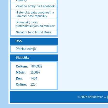
Válečné hroby na Facebooku
Historická data osobností a
událostí naší republiky
Slovenský zväz
protifašistických bojovníkov
Nadační fond REGI Base
RSS
Přehled zdrojů
Statistiky
Celkem:
7846382
Měsíc:
116697
Den:
7404
Online:
125
© 2026 eStránky.cz