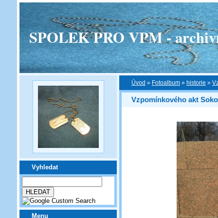
SPOLEK PRO VPM - archivní v
Úvod
»
Fotoalbum
»
historie
»
V
Vzpomínkového akt Soko
Vyhledat
Menu