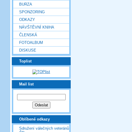
BURZA
SPONZORING
ODKAZY
NÁVŠTĚVNÍ KNIHA
ČLENSKÁ
FOTOALBUM
DISKUSE
Toplist
Mail list
Oblíbené odkazy
Sdružení válečných veteránů