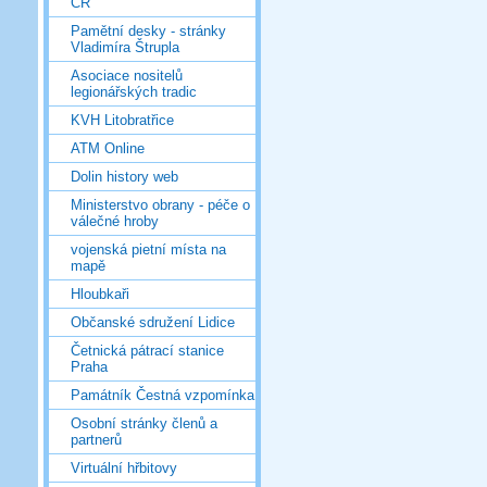
ČR
Pamětní desky - stránky
Vladimíra Štrupla
Asociace nositelů
legionářských tradic
KVH Litobratřice
ATM Online
Dolin history web
Ministerstvo obrany - péče o
válečné hroby
vojenská pietní místa na
mapě
Hloubkaři
Občanské sdružení Lidice
Četnická pátrací stanice
Praha
Památník Čestná vzpomínka
Osobní stránky členů a
partnerů
Virtuální hřbitovy