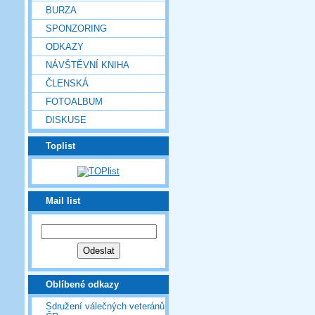
BURZA
SPONZORING
ODKAZY
NÁVŠTĚVNÍ KNIHA
ČLENSKÁ
FOTOALBUM
DISKUSE
Toplist
Mail list
Oblíbené odkazy
Sdružení válečných veteránů