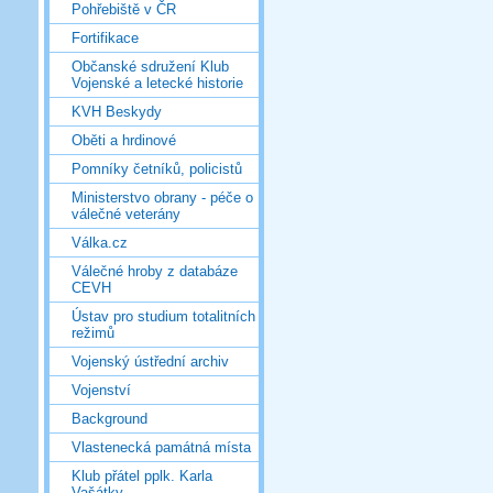
Pohřebiště v ČR
Fortifikace
Občanské sdružení Klub
Vojenské a letecké historie
KVH Beskydy
Oběti a hrdinové
Pomníky četníků, policistů
Ministerstvo obrany - péče o
válečné veterány
Válka.cz
Válečné hroby z databáze
CEVH
Ústav pro studium totalitních
režimů
Vojenský ústřední archiv
Vojenství
Background
Vlastenecká památná místa
Klub přátel pplk. Karla
Vašátky