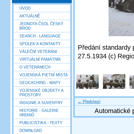
ÚVOD
AKTUÁLNĚ
JEDNOTA ČSOL ČESKÝ
BROD
SEARCH - LANGUAGE
SPOLEK A KONTAKTY
Předání standardy 
VÁLEČNÍ VETERÁNI
27.5.1934 (c) Regi
VIRTUÁLNÍ PAMÁTNÍK
O VETERÁNECH
VOJENSKÁ PIETNÍ MÍSTA
GEOCACHING - MAPY
VOJENSKÉ OBJEKTY A
PROSTORY
← Předchozí
INSIGNIE A SUVENYRY
Automatické 
HISTORIE - GALERIE
HRDINŮ
PUBLICISTIKA - TEXTY
DOWNLOAD