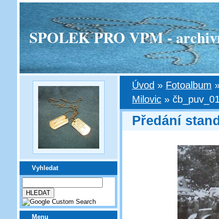
SPOLEK PRO VPM - archivní v
Úvod
»
Fotoalbum
Milovic
»
čb_puv_0
Předání stand
Vyhledat
Menu