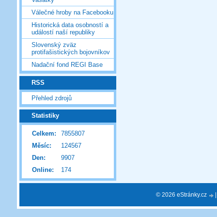
Válečné hroby na Facebooku
Historická data osobností a
událostí naší republiky
Slovenský zväz
protifašistických bojovníkov
Nadační fond REGI Base
RSS
Přehled zdrojů
Statistiky
Celkem:
7855807
Měsíc:
124567
Den:
9907
Online:
174
© 2026 eStránky.cz