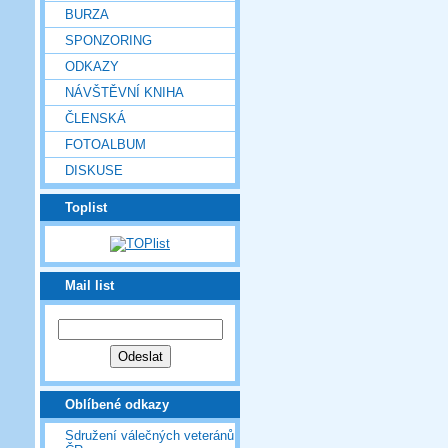
BURZA
SPONZORING
ODKAZY
NÁVŠTĚVNÍ KNIHA
ČLENSKÁ
FOTOALBUM
DISKUSE
Toplist
Mail list
Oblíbené odkazy
Sdružení válečných veteránů