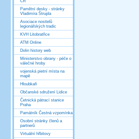
ČR
Pamětní desky - stránky
Vladimíra Štrupla
Asociace nositelů
legionářských tradic
KVH Litobratřice
ATM Online
Dolin history web
Ministerstvo obrany - péče o
válečné hroby
vojenská pietní místa na
mapě
Hloubkaři
Občanské sdružení Lidice
Četnická pátrací stanice
Praha
Památník Čestná vzpomínka
Osobní stránky členů a
partnerů
Virtuální hřbitovy