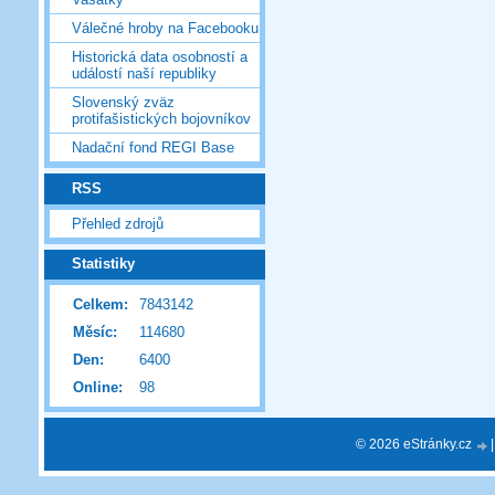
Válečné hroby na Facebooku
Historická data osobností a
událostí naší republiky
Slovenský zväz
protifašistických bojovníkov
Nadační fond REGI Base
RSS
Přehled zdrojů
Statistiky
Celkem:
7843142
Měsíc:
114680
Den:
6400
Online:
98
© 2026 eStránky.cz