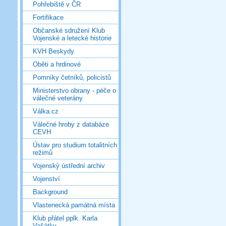
Pohřebiště v ČR
Fortifikace
Občanské sdružení Klub
Vojenské a letecké historie
KVH Beskydy
Oběti a hrdinové
Pomníky četníků, policistů
Ministerstvo obrany - péče o
válečné veterány
Válka.cz
Válečné hroby z databáze
CEVH
Ústav pro studium totalitních
režimů
Vojenský ústřední archiv
Vojenství
Background
Vlastenecká památná místa
Klub přátel pplk. Karla
Vašátky