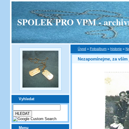
SPOLEK PRO VPM - archivní v
Úvod
»
Fotoalbum
»
historie
»
Ne
Nezapomínejme, za vším 
Vyhledat
Menu