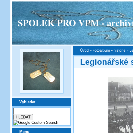
SPOLEK PRO VPM - archivní v
Úvod
»
Fotoalbum
»
historie
»
Le
Legionářské 
Vyhledat
Menu