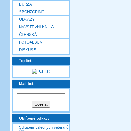
BURZA
SPONZORING
ODKAZY
NÁVŠTĚVNÍ KNIHA
ČLENSKÁ
FOTOALBUM
DISKUSE
Toplist
Mail list
Oblíbené odkazy
Sdružení válečných veteránů