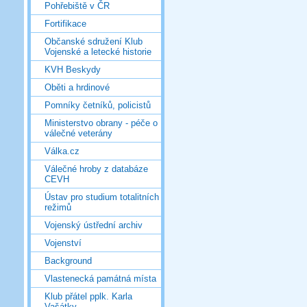
Pohřebiště v ČR
Fortifikace
Občanské sdružení Klub
Vojenské a letecké historie
KVH Beskydy
Oběti a hrdinové
Pomníky četníků, policistů
Ministerstvo obrany - péče o
válečné veterány
Válka.cz
Válečné hroby z databáze
CEVH
Ústav pro studium totalitních
režimů
Vojenský ústřední archiv
Vojenství
Background
Vlastenecká památná místa
Klub přátel pplk. Karla
Vašátky