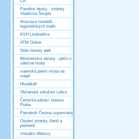
ČR
Pamětní desky - stránky
Vladimíra Štrupla
Asociace nositelů
legionářských tradic
KVH Litobratřice
ATM Online
Dolin history web
Ministerstvo obrany - péče o
válečné hroby
vojenská pietní místa na
mapě
Hloubkaři
Občanské sdružení Lidice
Četnická pátrací stanice
Praha
Památník Čestná vzpomínka
Osobní stránky členů a
partnerů
Virtuální hřbitovy