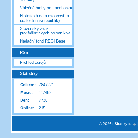
Válečné hroby na Facebooku
Historická data osobností a
událostí naší republiky
Slovenský zväz
protifašistických bojovníkov
Nadační fond REGI Base
RSS
Přehled zdrojů
Statistiky
Celkem:
7847271
Měsíc:
117482
Den:
7730
Online:
215
© 2026 eStránky.cz