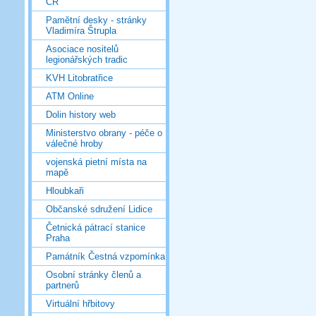
ČR
Pamětní desky - stránky
Vladimíra Štrupla
Asociace nositelů
legionářských tradic
KVH Litobratřice
ATM Online
Dolin history web
Ministerstvo obrany - péče o
válečné hroby
vojenská pietní místa na
mapě
Hloubkaři
Občanské sdružení Lidice
Četnická pátrací stanice
Praha
Památník Čestná vzpomínka
Osobní stránky členů a
partnerů
Virtuální hřbitovy