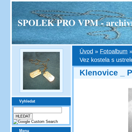
SPOLEK PRO VPM - archivní v
Úvod
»
Fotoalbum
Vez kostela s ustrel
Klenovice _ P
Vyhledat
Menu