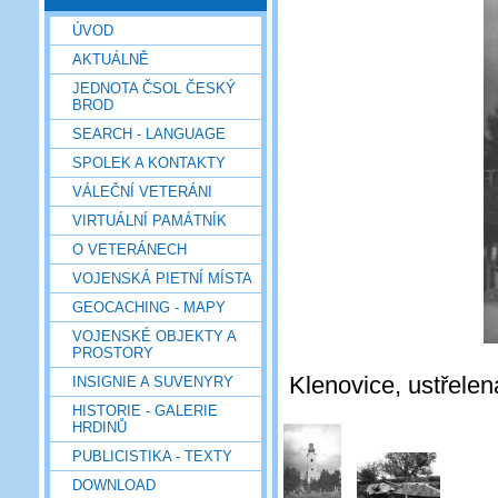
ÚVOD
AKTUÁLNĚ
JEDNOTA ČSOL ČESKÝ
BROD
SEARCH - LANGUAGE
SPOLEK A KONTAKTY
VÁLEČNÍ VETERÁNI
VIRTUÁLNÍ PAMÁTNÍK
O VETERÁNECH
VOJENSKÁ PIETNÍ MÍSTA
GEOCACHING - MAPY
VOJENSKÉ OBJEKTY A
PROSTORY
Klenovice, ustřele
INSIGNIE A SUVENYRY
HISTORIE - GALERIE
HRDINŮ
PUBLICISTIKA - TEXTY
DOWNLOAD