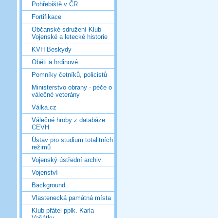
Pohřebiště v ČR
Fortifikace
Občanské sdružení Klub
Vojenské a letecké historie
KVH Beskydy
Oběti a hrdinové
Pomníky četníků, policistů
Ministerstvo obrany - péče o
válečné veterány
Válka.cz
Válečné hroby z databáze
CEVH
Ústav pro studium totalitních
režimů
Vojenský ústřední archiv
Vojenství
Background
Vlastenecká památná místa
Klub přátel pplk. Karla
Vašátky