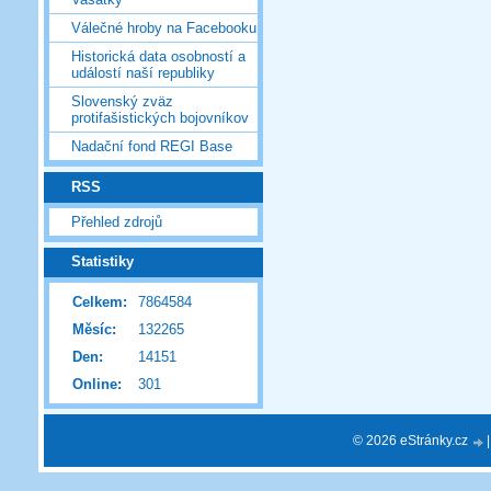
Válečné hroby na Facebooku
Historická data osobností a
událostí naší republiky
Slovenský zväz
protifašistických bojovníkov
Nadační fond REGI Base
RSS
Přehled zdrojů
Statistiky
Celkem:
7864584
Měsíc:
132265
Den:
14151
Online:
301
© 2026 eStránky.cz