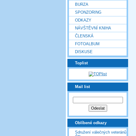
BURZA
SPONZORING
ODKAZY
NÁVŠTĚVNÍ KNIHA
ČLENSKÁ
FOTOALBUM
DISKUSE
Toplist
Mail list
Oblíbené odkazy
Sdružení válečných veteránů