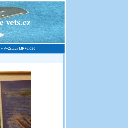
 vets.cz
»
V+Żstava MR+á 026