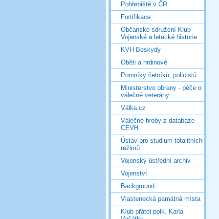
Pohřebiště v ČR
Fortifikace
Občanské sdružení Klub
Vojenské a letecké historie
KVH Beskydy
Oběti a hrdinové
Pomníky četníků, policistů
Ministerstvo obrany - péče o
válečné veterány
Válka.cz
Válečné hroby z databáze
CEVH
Ústav pro studium totalitních
režimů
Vojenský ústřední archiv
Vojenství
Background
Vlastenecká památná místa
Klub přátel pplk. Karla
Vašátky