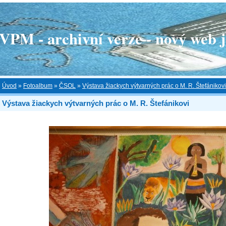
 - archivní verze - nový web je
Úvod
»
Fotoalbum
»
ČSOL
»
Výstava žiackych výtvarných prác o M. R. Štefánikovi
Výstava žiackych výtvarných prác o M. R. Štefánikovi