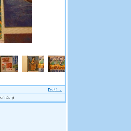
Další →
eřinách)