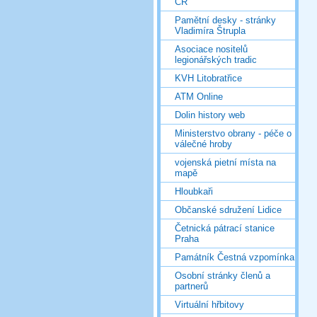
ČR
Pamětní desky - stránky
Vladimíra Štrupla
Asociace nositelů
legionářských tradic
KVH Litobratřice
ATM Online
Dolin history web
Ministerstvo obrany - péče o
válečné hroby
vojenská pietní místa na
mapě
Hloubkaři
Občanské sdružení Lidice
Četnická pátrací stanice
Praha
Památník Čestná vzpomínka
Osobní stránky členů a
partnerů
Virtuální hřbitovy