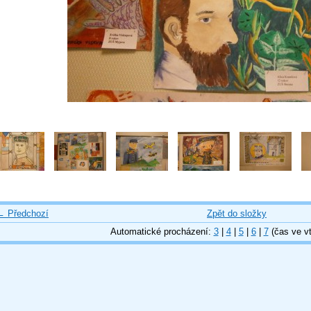
← Předchozí
Zpět do složky
Automatické procházení:
3
|
4
|
5
|
6
|
7
(čas ve vt