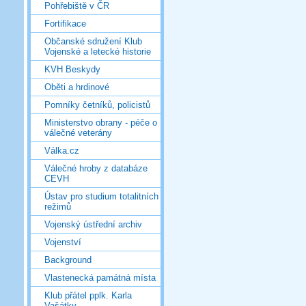
Pohřebiště v ČR
Fortifikace
Občanské sdružení Klub
Vojenské a letecké historie
KVH Beskydy
Oběti a hrdinové
Pomníky četníků, policistů
Ministerstvo obrany - péče o
válečné veterány
Válka.cz
Válečné hroby z databáze
CEVH
Ústav pro studium totalitních
režimů
Vojenský ústřední archiv
Vojenství
Background
Vlastenecká památná místa
Klub přátel pplk. Karla
Vašátky