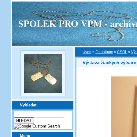
SPOLEK PRO VPM - archivní v
Úvod
»
Fotoalbum
»
ČSOL
»
Výs
Výstava žiackych výtvarn
Vyhledat
Menu