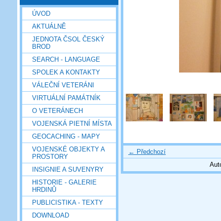
ÚVOD
AKTUÁLNĚ
JEDNOTA ČSOL ČESKÝ
BROD
SEARCH - LANGUAGE
SPOLEK A KONTAKTY
VÁLEČNÍ VETERÁNI
VIRTUÁLNÍ PAMÁTNÍK
O VETERÁNECH
VOJENSKÁ PIETNÍ MÍSTA
GEOCACHING - MAPY
VOJENSKÉ OBJEKTY A
← Předchozí
PROSTORY
Aut
INSIGNIE A SUVENYRY
HISTORIE - GALERIE
HRDINŮ
PUBLICISTIKA - TEXTY
DOWNLOAD