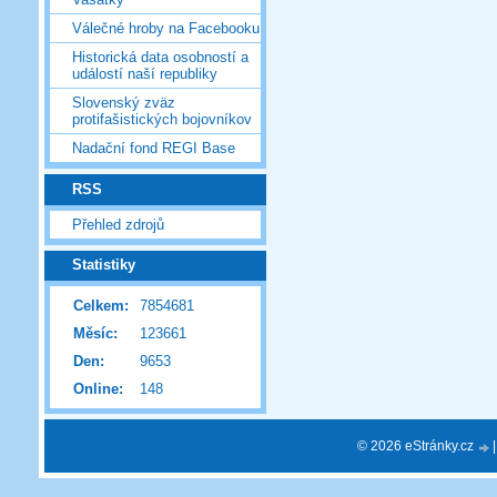
Válečné hroby na Facebooku
Historická data osobností a
událostí naší republiky
Slovenský zväz
protifašistických bojovníkov
Nadační fond REGI Base
RSS
Přehled zdrojů
Statistiky
Celkem:
7854681
Měsíc:
123661
Den:
9653
Online:
148
© 2026 eStránky.cz