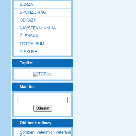
BURZA
SPONZORING
ODKAZY
NÁVŠTĚVNÍ KNIHA
ČLENSKÁ
FOTOALBUM
DISKUSE
Toplist
Mail list
Oblíbené odkazy
Sdružení válečných veteránů