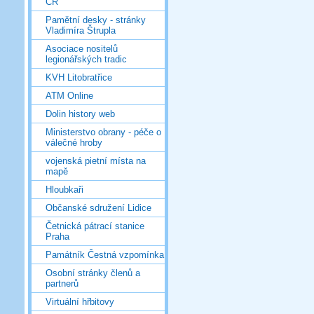
ČR
Pamětní desky - stránky
Vladimíra Štrupla
Asociace nositelů
legionářských tradic
KVH Litobratřice
ATM Online
Dolin history web
Ministerstvo obrany - péče o
válečné hroby
vojenská pietní místa na
mapě
Hloubkaři
Občanské sdružení Lidice
Četnická pátrací stanice
Praha
Památník Čestná vzpomínka
Osobní stránky členů a
partnerů
Virtuální hřbitovy