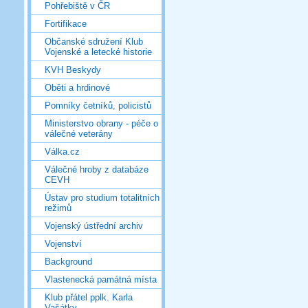
Pohřebiště v ČR
Fortifikace
Občanské sdružení Klub
Vojenské a letecké historie
KVH Beskydy
Oběti a hrdinové
Pomníky četníků, policistů
Ministerstvo obrany - péče o
válečné veterány
Válka.cz
Válečné hroby z databáze
CEVH
Ústav pro studium totalitních
režimů
Vojenský ústřední archiv
Vojenství
Background
Vlastenecká památná místa
Klub přátel pplk. Karla
Vašátky