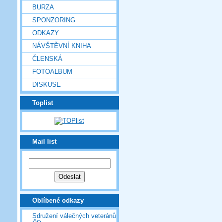
BURZA
SPONZORING
ODKAZY
NÁVŠTĚVNÍ KNIHA
ČLENSKÁ
FOTOALBUM
DISKUSE
Toplist
Mail list
Oblíbené odkazy
Sdružení válečných veteránů