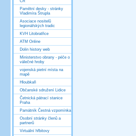
ČR
Pamětní desky - stránky
Vladimíra Štrupla
Asociace nositelů
legionářských tradic
KVH Litobratřice
ATM Online
Dolin history web
Ministerstvo obrany - péče o
válečné hroby
vojenská pietní místa na
mapě
Hloubkaři
Občanské sdružení Lidice
Četnická pátrací stanice
Praha
Památník Čestná vzpomínka
Osobní stránky členů a
partnerů
Virtuální hřbitovy