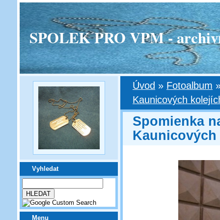
SPOLEK PRO VPM - archivní v
Úvod
»
Fotoalbum
Kaunicových kolejíc
Spomienka na
Kaunicových 
Vyhledat
Menu