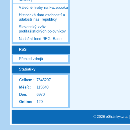
Válečné hroby na Facebooku
Historická data osobností a
událostí naší republiky
Slovenský zväz
protifašistických bojovníkov
Nadační fond REGI Base
RSS
Přehled zdrojů
Statistiky
Celkem:
7845297
Měsíc:
115840
Den:
6970
Online:
120
© 2026 eStránky.cz