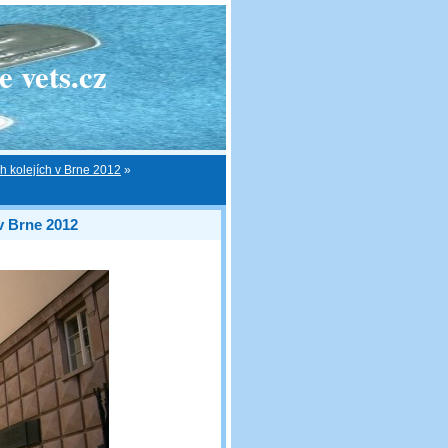
 vets.cz
h kolejích v Brne 2012
»
v Brne 2012