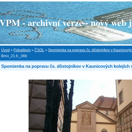
 - archivní verze - nový web je
Úvod
»
Fotoalbum
»
ČSOL
»
Spomienka na popravu čs. dôstojníkov v Kaunicovýc
Brno_21.6._066
Spomienka na popravu čs. dôstojníkov v Kaunicových kolejích 