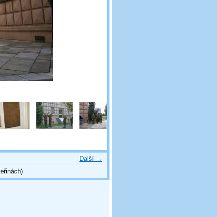
Další →
eřinách)