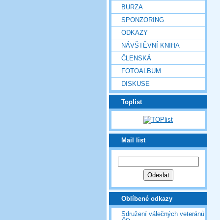
BURZA
SPONZORING
ODKAZY
NÁVŠTĚVNÍ KNIHA
ČLENSKÁ
FOTOALBUM
DISKUSE
Toplist
Mail list
Oblíbené odkazy
Sdružení válečných veteránů