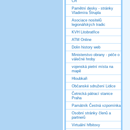
ČR
Pamětní desky - stránky
Vladimíra Štrupla
Asociace nositelů
legionářských tradic
KVH Litobratřice
ATM Online
Dolin history web
Ministerstvo obrany - péče o
válečné hroby
vojenská pietní místa na
mapě
Hloubkaři
Občanské sdružení Lidice
Četnická pátrací stanice
Praha
Památník Čestná vzpomínka
Osobní stránky členů a
partnerů
Virtuální hřbitovy