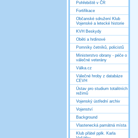
Pohřebiště v ČR
Fortifikace
Občanské sdružení Klub
Vojenské a letecké historie
KVH Beskydy
Oběti a hrdinové
Pomníky četníků, policistů
Ministerstvo obrany - péče o
válečné veterány
Válka.cz
Válečné hroby z databáze
CEVH
Ústav pro studium totalitních
režimů
Vojenský ústřední archiv
Vojenství
Background
Vlastenecká památná místa
Klub přátel pplk. Karla
Vašátky