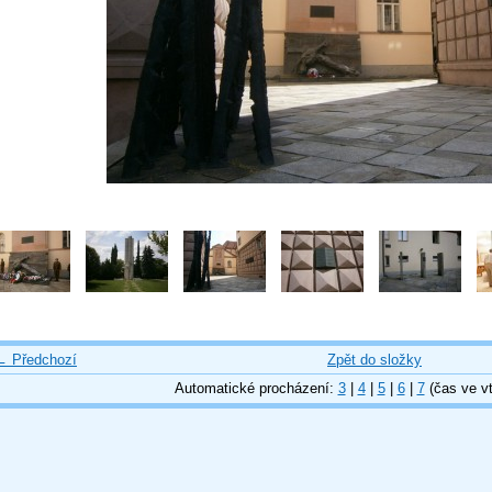
← Předchozí
Zpět do složky
Automatické procházení:
3
|
4
|
5
|
6
|
7
(čas ve vt