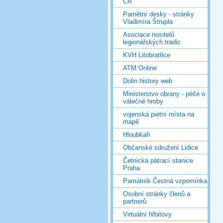
ČR
Pamětní desky - stránky
Vladimíra Štrupla
Asociace nositelů
legionářských tradic
KVH Litobratřice
ATM Online
Dolin history web
Ministerstvo obrany - péče o
válečné hroby
vojenská pietní místa na
mapě
Hloubkaři
Občanské sdružení Lidice
Četnická pátrací stanice
Praha
Památník Čestná vzpomínka
Osobní stránky členů a
partnerů
Virtuální hřbitovy