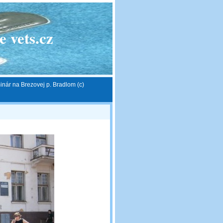
 vets.cz
ár na Brezovej p. Bradlom (c)