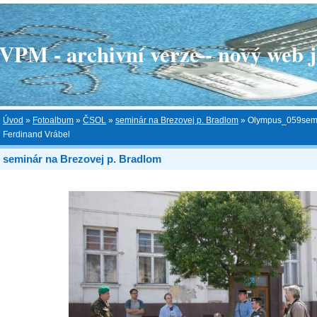
 - archivní verze - nový web je
Úvod
»
Fotoalbum
»
ČSOL
»
seminár na Brezovej p. Bradlom
»
Olympus_059semin
Ferdinand Vrábel
seminár na Brezovej p. Bradlom