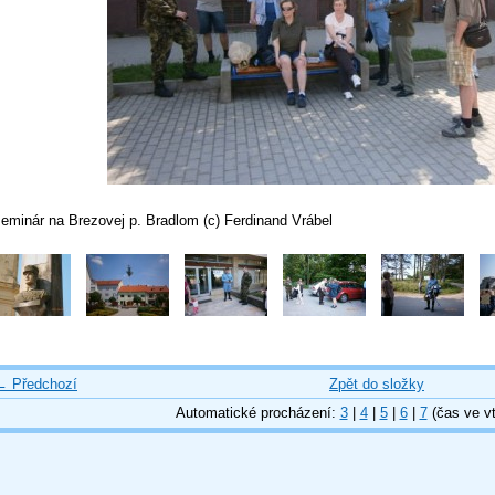
seminár na Brezovej p. Bradlom (c) Ferdinand Vrábel
← Předchozí
Zpět do složky
Automatické procházení:
3
|
4
|
5
|
6
|
7
(čas ve vt