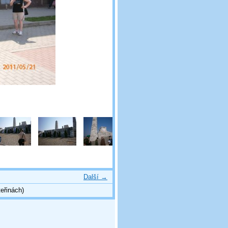
Další →
eřinách)