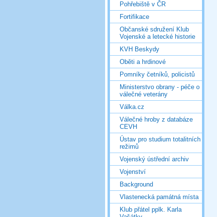
Pohřebiště v ČR
Fortifikace
Občanské sdružení Klub
Vojenské a letecké historie
KVH Beskydy
Oběti a hrdinové
Pomníky četníků, policistů
Ministerstvo obrany - péče o
válečné veterány
Válka.cz
Válečné hroby z databáze
CEVH
Ústav pro studium totalitních
režimů
Vojenský ústřední archiv
Vojenství
Background
Vlastenecká památná místa
Klub přátel pplk. Karla
Vašátky