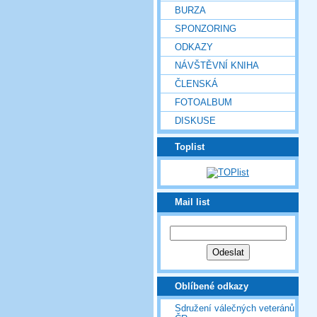
BURZA
SPONZORING
ODKAZY
NÁVŠTĚVNÍ KNIHA
ČLENSKÁ
FOTOALBUM
DISKUSE
Toplist
Mail list
Oblíbené odkazy
Sdružení válečných veteránů